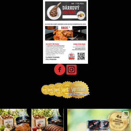
Udící špalíky - BORN TO SMOKE - různé druhy k
...
Koření Suncity – autentická BBQ chuť u vás doma!
...
1
0
1
0