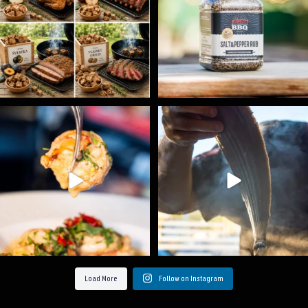
Spoustu podobných triků, které vám usnadní nejenom
...
Ryba na grilu je opravdu rychlá, a stejně tak
...
9
0
12
0
Load More
Follow on Instagram