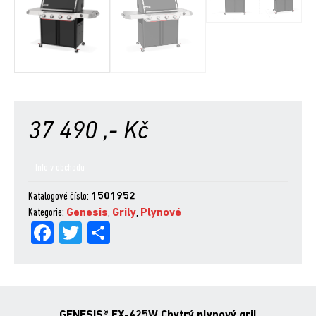
37 490
,- Kč
Info v obchodu
Katalogové číslo:
1501952
Kategorie:
Genesis
,
Grily
,
Plynové
Fa
Tw
Sh
ce
itt
are
bo
er
ok
GENESIS® EX-425W Chytrý plynový gril