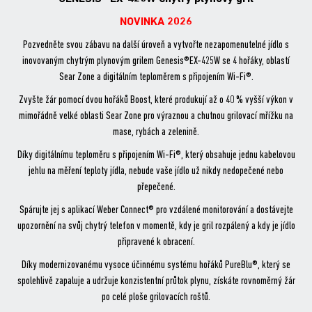
NOVINKA 2026
Pozvedněte svou zábavu na další úroveň a vytvořte nezapomenutelné jídlo s
inovovaným chytrým plynovým grilem Genesis®EX-425W se 4 hořáky, oblastí
Sear Zone a digitálním teploměrem s připojením Wi-Fi®.
Zvyšte žár pomocí dvou hořáků Boost, které produkují až o 40 % vyšší výkon v
mimořádně velké oblasti Sear Zone pro výraznou a chutnou grilovací mřížku na
mase, rybách a zelenině.
Díky digitálnímu teploměru s připojením Wi-Fi®, který obsahuje jednu kabelovou
jehlu na měření teploty jídla, nebude vaše jídlo už nikdy nedopečené nebo
přepečené.
Spárujte jej s aplikací Weber Connect® pro vzdálené monitorování a dostávejte
upozornění na svůj chytrý telefon v momentě, kdy je gril rozpálený a kdy je jídlo
připravené k obracení.
Díky modernizovanému vysoce účinnému systému hořáků PureBlu®, který se
spolehlivě zapaluje a udržuje konzistentní průtok plynu, získáte rovnoměrný žár
po celé ploše grilovacích roštů.