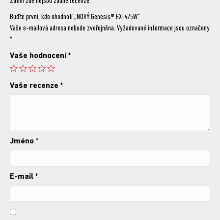
Zatím zde nejsou žádné recenze.
Buďte první, kdo ohodnotí „NOVÝ Genesis® EX-425W“
Vaše e-mailová adresa nebude zveřejněna.
Vyžadované informace jsou označeny
*
Vaše hodnocení
*
Vaše recenze
*
Jméno
*
E-mail
*