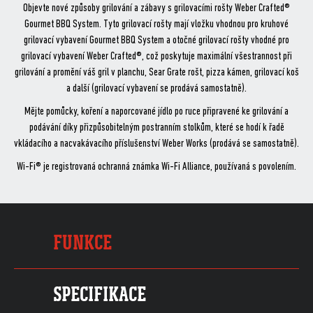
Objevte nové způsoby grilování a zábavy s grilovacími rošty Weber Crafted®
Gourmet BBQ System. Tyto grilovací rošty mají vložku vhodnou pro kruhové
grilovací vybavení Gourmet BBQ System a otočné grilovací rošty vhodné pro
grilovací vybavení Weber Crafted®, což poskytuje maximální všestrannost při
grilování a promění váš gril v planchu, Sear Grate rošt, pizza kámen, grilovací koš
a další (grilovací vybavení se prodává samostatně).
Mějte pomůcky, koření a naporcované jídlo po ruce připravené ke grilování a
podávání díky přizpůsobitelným postranním stolkům, které se hodí k řadě
vkládacího a nacvakávacího příslušenství Weber Works (prodává se samostatně).
Wi-Fi® je registrovaná ochranná známka Wi-Fi Alliance, používaná s povolením.
FUNKCE
SPECIFIKACE