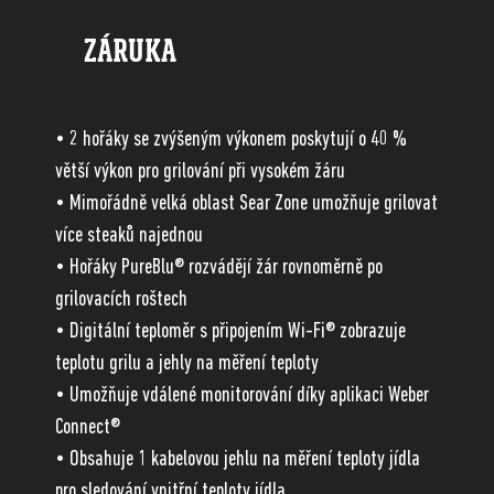
ZÁRUKA
• 2 hořáky se zvýšeným výkonem poskytují o 40 %
větší výkon pro grilování při vysokém žáru
• Mimořádně velká oblast Sear Zone umožňuje grilovat
více steaků najednou
• Hořáky PureBlu® rozvádějí žár rovnoměrně po
grilovacích roštech
• Digitální teploměr s připojením Wi-Fi® zobrazuje
teplotu grilu a jehly na měření teploty
• Umožňuje vdálené monitorování díky aplikaci Weber
Connect®
• Obsahuje 1 kabelovou jehlu na měření teploty jídla
pro sledování vnitřní teploty jídla