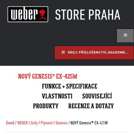
GRILY, PŘÍSLUŠENSTVÍ, AKADEMIE...
NOVÝ GENESIS® EX-425W
FUNKCE + SPECIFIKACE
VLASTNOSTI
SOUVISEJÍCÍ
PRODUKTY
RECENZE A DOTAZY
Domů
/
WEBER
/
Grily
/
Plynové
/
Genesis
/ NOVÝ Genesis® EX-425W