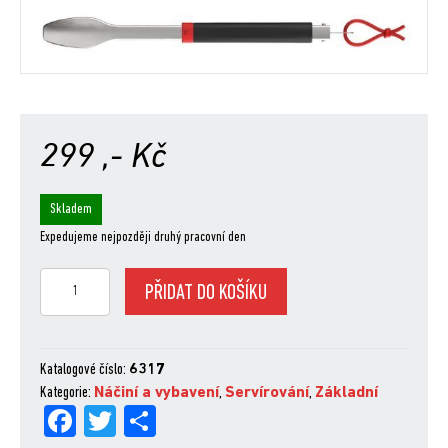
299
,- Kč
Skladem
Expedujeme nejpozději druhý pracovní den
Grilovací
PŘIDAT DO KOŠÍKU
kleště
množství
Katalogové číslo:
6317
Kategorie:
Náčiní a vybavení
,
Servírování
,
Základní
Fa
Tw
Sh