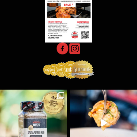
Koření Suncity – autentická BBQ chuť u vás doma!
...
Spoustu podobných triků, které vám usnadní nejenom
...
1
0
9
0