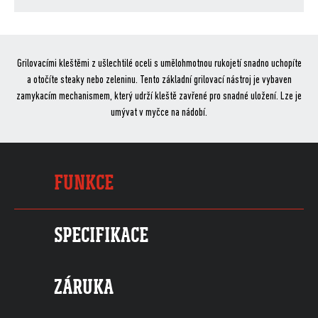
ce
itt
are
bo
er
ok
Grilovacími kleštěmi z ušlechtilé oceli s umělohmotnou rukojetí snadno uchopíte
a otočíte steaky nebo zeleninu. Tento základní grilovací nástroj je vybaven
zamykacím mechanismem, který udrží kleště zavřené pro snadné uložení. Lze je
umývat v myčce na nádobí.
FUNKCE
SPECIFIKACE
ZÁRUKA