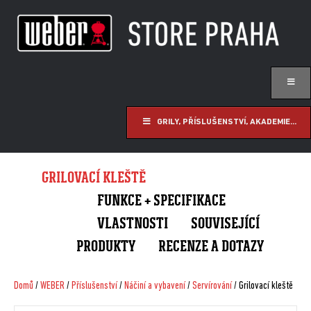
GRILY, PŘÍSLUŠENSTVÍ, AKADEMIE...
GRILOVACÍ KLEŠTĚ
FUNKCE + SPECIFIKACE
VLASTNOSTI
SOUVISEJÍCÍ
PRODUKTY
RECENZE A DOTAZY
Domů
/
WEBER
/
Příslušenství
/
Náčiní a vybavení
/
Servírování
/ Grilovací kleště