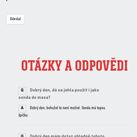
OTÁZKY A ODPOVĚDI
Q
Dobrý den, dá se jehla použít i jako
sonda do masa?
A
Dobrý den, bohužel to není možné. Sonda má tupou
špičku.
Q
Dobrý den mám dotaz ohledně tohoto