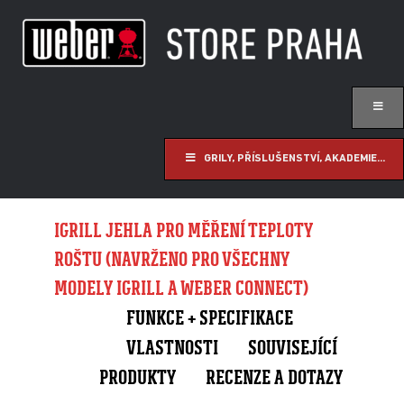
GRILY, PŘÍSLUŠENSTVÍ, AKADEMIE...
IGRILL JEHLA PRO MĚŘENÍ TEPLOTY
ROŠTU (NAVRŽENO PRO VŠECHNY
MODELY IGRILL A WEBER CONNECT)
FUNKCE + SPECIFIKACE
VLASTNOSTI
SOUVISEJÍCÍ
PRODUKTY
RECENZE A DOTAZY