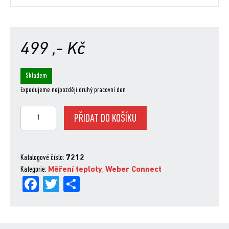
499
,- Kč
Skladem
Expedujeme nejpozději druhý pracovní den
iGrill
PŘIDAT DO KOŠÍKU
jehla
pro
měření
teploty
Katalogové číslo:
7212
roštu
Kategorie:
Měření teploty
,
Weber Connect
Fa
Tw
Sh
(Navrženo
pro
ce
itt
are
všechny
bo
er
modely
iGrill