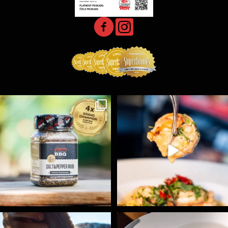
Koření Suncity – autentická BBQ chuť u vás doma!
...
Spoustu podobných triků, které vám usnadní nejenom
...
1
0
9
0
Ryba na grilu je opravdu rychlá, a stejně tak
...
Všechny fámozní recepty, které znáte z našich
...