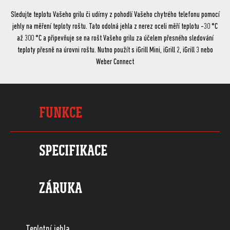
ok
a
Sledujte teplotu Vašeho grilu či udírny z pohodlí Vašeho chytrého telefonu pomocí
Weber
jehly na měření teploty roštu. Tato odolná jehla z nerez oceli měří teplotu -30 °C
Connect)
až 300 °C a připevňuje se na rošt Vašeho grilu za účelem přesného sledování
množství
teploty přesně na úrovni roštu. Nutno použít s iGrill Mini, iGrill 2, iGrill 3 nebo
Weber Connect
FUNKCE
SPECIFIKACE
ZÁRUKA
Teplotní jehla