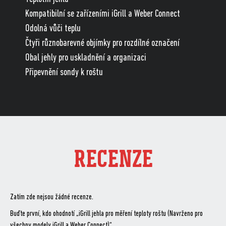
Kompatibilní se zařízeními iGrill a Weber Connect
Odolná vůči teplu
Čtyři různobarevné objímky pro rozdílné označení
Obal jehly pro uskladnění a organizaci
Připevnění sondy k roštu
RECENZE
Zatím zde nejsou žádné recenze.
Buďte první, kdo ohodnotí „iGrill jehla pro měření teploty roštu (Navrženo pro
všechny modely iGrill a Weber Connect)“