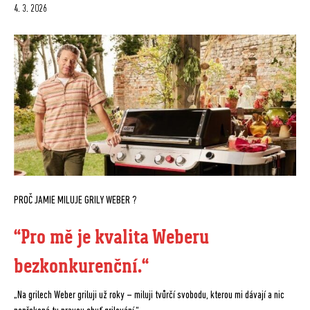
4. 3. 2026
PROČ JAMIE MILUJE GRILY WEBER ?
“Pro mě je kvalita Weberu
bezkonkurenční.“
„Na grilech Weber griluji už roky – miluji tvůrčí svobodu, kterou mi dávají a nic