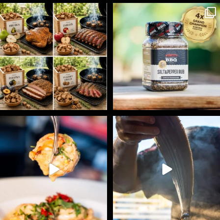
Udící špalíky - BORN TO SMOKE - různé druhy k
...
Koření Suncity – autentická BBQ chuť u vás doma!
...
5
0
1
0
Spoustu podobných triků, které vám usnadní nejenom
...
Ryba na grilu je opravdu rychlá, a stejně tak
...
9
0
12
0