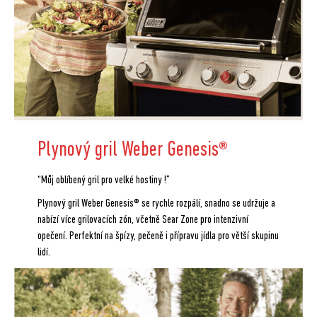
Plynový gril Weber Genesis
®
“Můj oblíbený gril pro velké hostiny !”
Plynový gril Weber Genesis® se rychle rozpálí, snadno se udržuje a
nabízí více grilovacích zón, včetně Sear Zone pro intenzivní
opečení. Perfektní na špízy, pečeně i přípravu jídla pro větší skupinu
lidí.