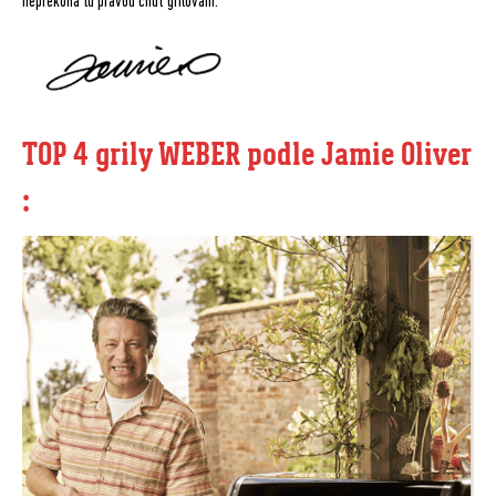
nepřekoná tu pravou chuť grilování.“
TOP 4 grily WEBER podle Jamie Oliver
: