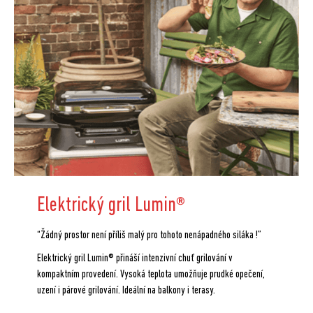
Elektrický gril Lumin
®
“Žádný prostor není příliš malý pro tohoto nenápadného siláka !”
Elektrický gril Lumin® přináší intenzivní chuť grilování v
kompaktním provedení. Vysoká teplota umožňuje prudké opečení,
uzení i párové grilování. Ideální na balkony i terasy.