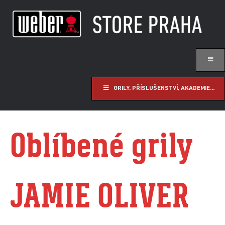
GRILY, PŘÍSLUŠENSTVÍ, AKADEMIE...
Oblíbené grily
JAMIE OLIVER