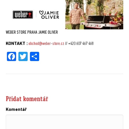
WEBER STORE PRAHA JAMIE OLIVER
KONTAKT :
obchod@weber-store.cz
// +420 607 467 468
Fa
Tw
Sh
ce
itt
are
bo
er
ok
Přidat komentář
Komentář