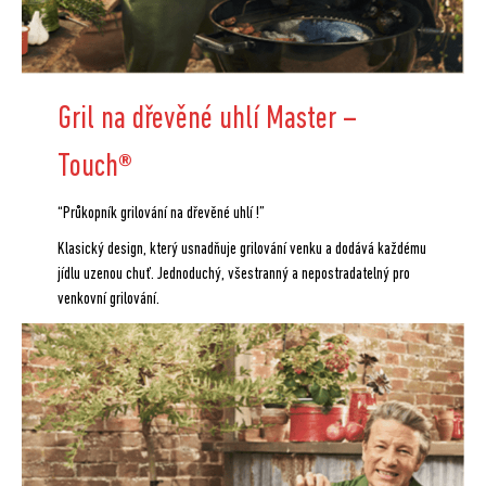
Gril na dřevěné uhlí Master –
Touch
®
“Průkopník grilování na dřevěné uhlí !”
Klasický design, který usnadňuje grilování venku a dodává každému
jídlu uzenou chuť. Jednoduchý, všestranný a nepostradatelný pro
venkovní grilování.