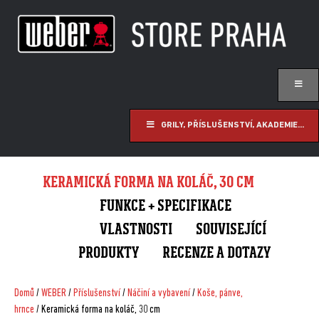
GRILY, PŘÍSLUŠENSTVÍ, AKADEMIE...
KERAMICKÁ FORMA NA KOLÁČ, 30 CM
FUNKCE + SPECIFIKACE
VLASTNOSTI
SOUVISEJÍCÍ
PRODUKTY
RECENZE A DOTAZY
Domů
/
WEBER
/
Příslušenství
/
Náčiní a vybavení
/
Koše, pánve,
hrnce
/ Keramická forma na koláč, 30 cm