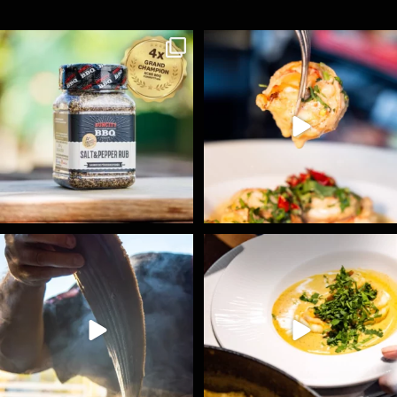
Koření Suncity – autentická BBQ chuť u vás doma!
...
Spoustu podobných triků, které vám usnadní nejenom
...
1
0
9
0
Ryba na grilu je opravdu rychlá, a stejně tak
...
Všechny fámozní recepty, které znáte z našich
...
12
0
8
0