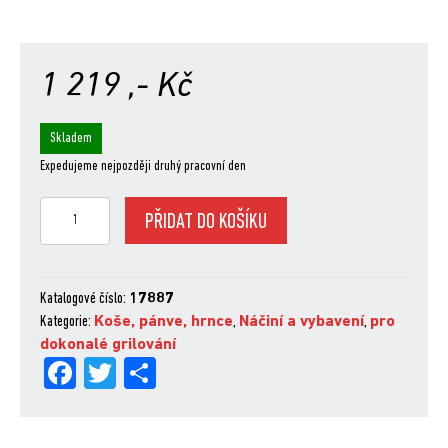
1 219
,- Kč
Skladem
Expedujeme nejpozději druhý pracovní den
Keramická
PŘIDAT DO KOŠÍKU
forma
na
koláč,
30
Katalogové číslo:
17887
cm
Kategorie:
Koše, pánve, hrnce
,
Náčiní a vybavení
,
pro
množství
dokonalé grilování
Fa
Tw
Sh
ce
itt
are
bo
er