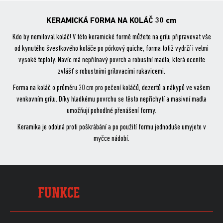
ok
KERAMICKÁ FORMA NA KOLÁČ 30 cm
Kdo by nemiloval koláč! V této keramické formě můžete na grilu připravovat vše
od kynutého švestkového koláče po pórkový quiche, forma totiž vydrží i velmi
vysoké teploty. Navíc má nepřilnavý povrch a robustní madla, která oceníte
zvlášť s robustními grilovacími rukavicemi.
Forma na koláč o průměru 30 cm pro pečení koláčů, dezertů a nákypů ve vašem
venkovním grilu. Díky hladkému povrchu se těsto nepřichytí a masivní madla
umožňují pohodlné přenášení formy.
Keramika je odolná proti poškrábání a po použití formu jednoduše umyjete v
myčce nádobí.
FUNKCE