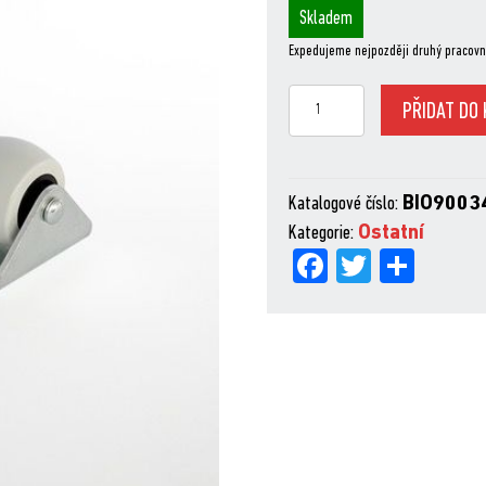
Skladem
Expedujeme nejpozději druhý pracovn
KOLEČKA
PŘIDAT DO 
PRO
ZAHRADNÍ
BOXY
Katalogové číslo:
BIO9003
STYLEBOX
Kategorie:
Ostatní
množství
Fa
Tw
Sh
ce
itt
are
bo
er
ok