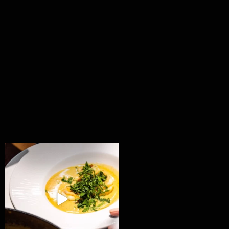
Všechny fámozní recepty, které znáte z našich
...
8
0