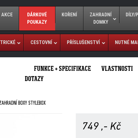
AKCE
DÁRKOVÉ
KOŘENÍ
ZAHRADNÍ
DÍLY
POUKAZY
DOMKY
TRICKÉ
CESTOVNÍ
PŘÍSLUŠENSTVÍ
NUTNÉ MA
FUNKCE + SPECIFIKACE
VLASTNOSTI
DOTAZY
ZAHRADNÍ BOXY STYLEBOX
749
,- Kč