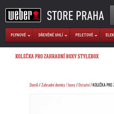
PLYNOVÉ
DŘEVĚNÉ UHLÍ
PELETOVÉ
ELEK
KOLEČKA PRO ZAHRADNÍ BOXY STYLEBOX
Domů
/
Zahradní domky / boxy
/
Ostatní
/ KOLEČKA PRO 