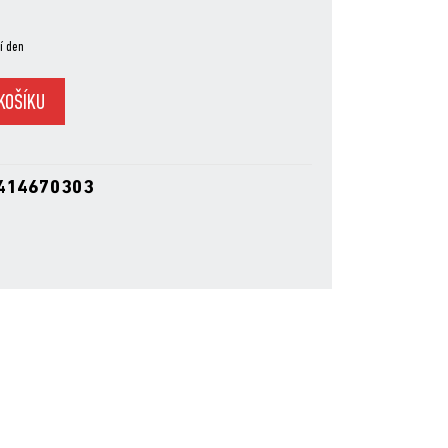
í den
KOŠÍKU
414670303