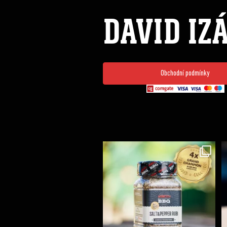
DAVID IZ
Obchodní podmínky
Koření Suncity – autentická BBQ chuť u vás doma!
...
1
0