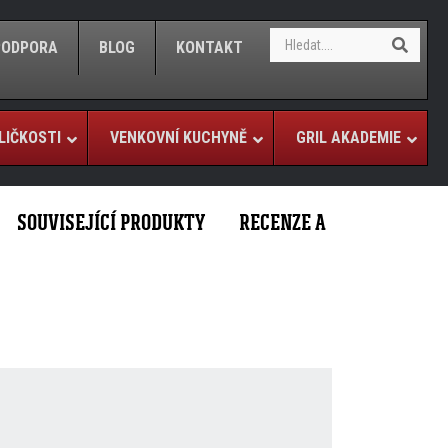
S
S
/PODPORA
BLOG
KONTAKT
e
e
a
a
r
r
c
c
h
LIČKOSTI
VENKOVNÍ KUCHYNĚ
GRIL AKADEMIE
h
SOUVISEJÍCÍ PRODUKTY
RECENZE A