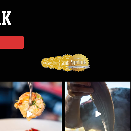
ÁK
Spoustu podobných triků, které vám usnadní nejenom
...
Ryba na grilu je opravdu rychlá, a stejně tak
...
9
0
12
0