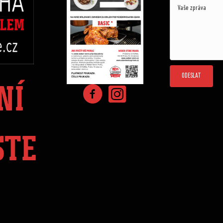
ODESLAT
NÍ
STE