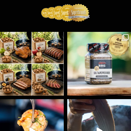
Udící špalíky - BORN TO SMOKE - různé druhy k
...
Koření Suncity – autentická BBQ chuť u vás doma!
...
3
0
1
0
Spoustu podobných triků, které vám usnadní nejenom
...
Ryba na grilu je opravdu rychlá, a stejně tak
...
9
0
12
0