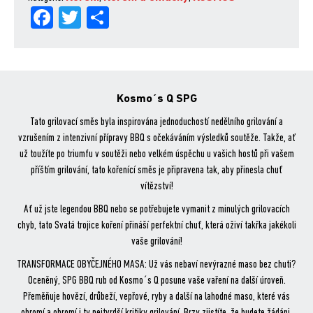
Fa
Tw
Sh
množství
ce
itt
are
bo
er
ok
Kosmo´s Q SPG
Tato grilovací směs byla inspirována jednoduchostí nedělního grilování a
vzrušením z intenzivní přípravy BBQ s očekáváním výsledků soutěže. Takže, ať
už toužíte po triumfu v soutěži nebo velkém úspěchu u vašich hostů při vašem
příštím grilování, tato kořenící směs je připravena tak, aby přinesla chuť
vítězství!
Ať už jste legendou BBQ nebo se potřebujete vymanit z minulých grilovacích
chyb, tato Svatá trojice koření přináší perfektní chuť, která oživí takřka jakékoli
vaše grilování!
TRANSFORMACE OBYČEJNÉHO MASA: Už vás nebaví nevýrazné maso bez chuti?
Oceněný, SPG BBQ rub od Kosmo´s Q posune vaše vaření na další úroveň.
Přeměňuje hovězí, drůbeží, vepřové, ryby a další na lahodné maso, které vás
ohromí a ohromí i ty nejtvrdší kritiky grilování. Brzy zjistíte, že budete žádáni,