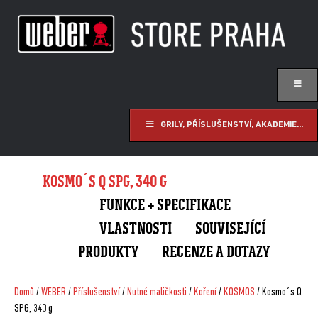
GRILY, PŘÍSLUŠENSTVÍ, AKADEMIE...
KOSMO´S Q SPG, 340 G
FUNKCE + SPECIFIKACE
VLASTNOSTI
SOUVISEJÍCÍ
PRODUKTY
RECENZE A DOTAZY
Domů
/
WEBER
/
Příslušenství
/
Nutné maličkosti
/
Koření
/
KOSMOS
/ Kosmo´s Q
SPG, 340 g