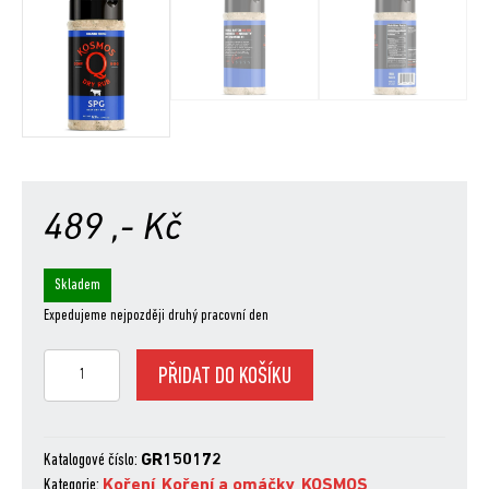
489
,- Kč
Skladem
Expedujeme nejpozději druhý pracovní den
Kosmo
PŘIDAT DO KOŠÍKU
´s
Q
SPG,
340
Katalogové číslo:
GR150172
g
Kategorie:
Koření
,
Koření a omáčky
,
KOSMOS