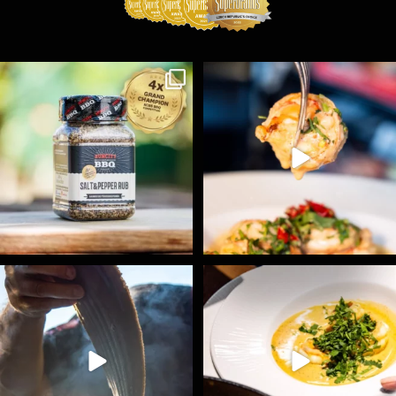
Koření Suncity – autentická BBQ chuť u vás doma!
...
Spoustu podobných triků, které vám usnadní nejenom
...
1
0
9
0
Ryba na grilu je opravdu rychlá, a stejně tak
...
Všechny fámozní recepty, které znáte z našich
...
12
0
8
0