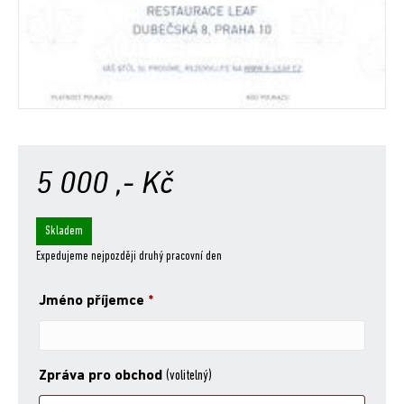
5 000
,- Kč
Skladem
Expedujeme nejpozději druhý pracovní den
Jméno příjemce
*
Zpráva pro obchod
(volitelný)