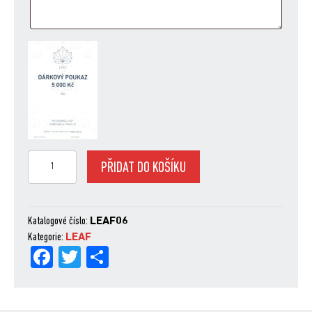
Dárkový
PŘIDAT DO KOŠÍKU
poukaz
5000
množství
Katalogové číslo:
LEAF06
Kategorie:
LEAF
Fa
Tw
Sh
ce
itt
are
bo
er