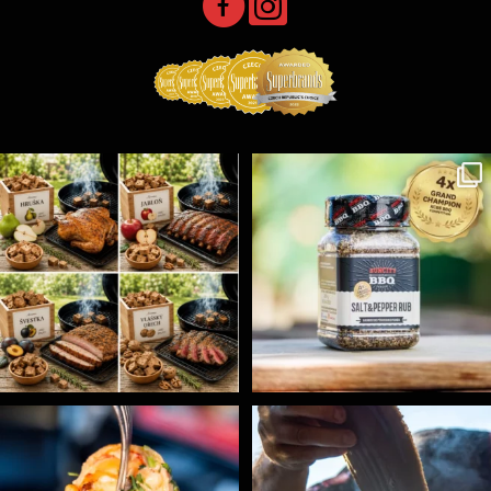
Udící špalíky - BORN TO SMOKE - různé druhy k
...
Koření Suncity – autentická BBQ chuť u vás doma!
...
5
0
1
0
Spoustu podobných triků, které vám usnadní nejenom
...
Ryba na grilu je opravdu rychlá, a stejně tak
...
9
0
12
0