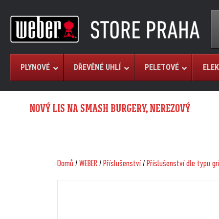
PLYNOVÉ
DŘEVĚNÉ UHLÍ
PELETOVÉ
ELEK
NOVÝ LIS NA SMASH BURGERY, NEREZOVÝ
Domů
/
WEBER
/
Příslušenství
/
Příslušenství dle typu gr