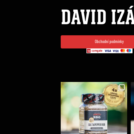
DAVID IZ
Obchodní podmínky
Koření Suncity – autentická BBQ chuť u vás doma!
...
1
0