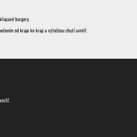
křupavé burgery.
ením od kraje ke kraji a výtečnou chutí uvnitř.
nitř.