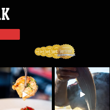
ÁK
Spoustu podobných triků, které vám usnadní nejenom
...
Ryba na grilu je opravdu rychlá, a stejně tak
...
9
0
12
0