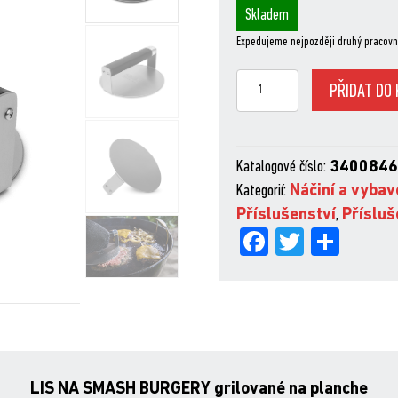
Skladem
Expedujeme nejpozději druhý pracovn
NOVÝ
PŘIDAT DO 
Lis
na
smash
Katalogové číslo:
340084
burgery,
Kategorií:
Náčiní a vybav
nerezový
Příslušenství
,
Přísluš
množství
Fa
Tw
Sh
ce
itt
are
bo
er
ok
LIS NA SMASH BURGERY grilované na planche