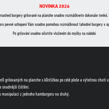
NOVINKA 2026
smashed burgery grilované na planche snadno rozmáčknete dokonale tenké, 
 pro pevné uchopení Vám snadno pomohou rozmáčknout lahodné burgery s opeč
Po grilování snadno očistíte vložením do myčky na nádobí.
ů grilovaných na planche s kůrčičkou po celé ploše a výtečnou chutí uv
 snadnější čištění.
u manipulaci z jednoho hamburgeru na druhý.