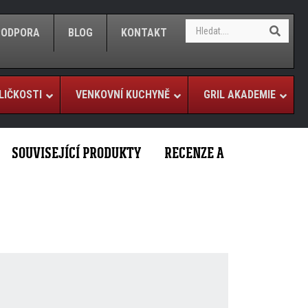
S
S
/PODPORA
BLOG
KONTAKT
e
e
a
a
r
r
c
c
h
LIČKOSTI
VENKOVNÍ KUCHYNĚ
GRIL AKADEMIE
h
SOUVISEJÍCÍ PRODUKTY
RECENZE A