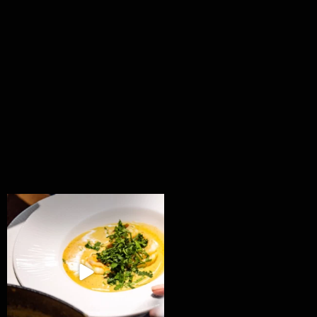
Všechny fámozní recepty, které znáte z našich
...
8
0