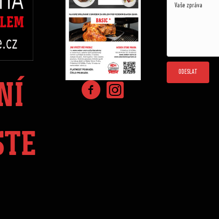
ODESLAT
NÍ
STE