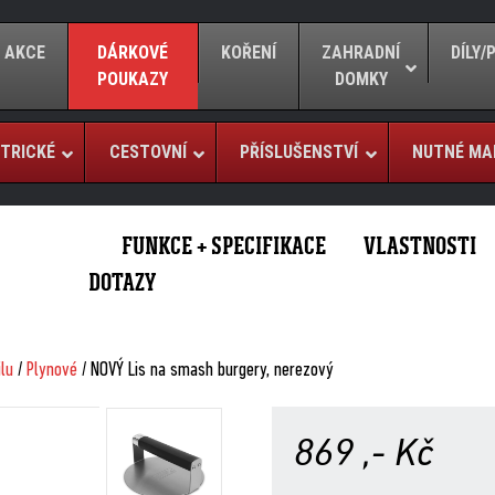
AKCE
DÁRKOVÉ
KOŘENÍ
ZAHRADNÍ
DÍLY
POUKAZY
DOMKY
TRICKÉ
CESTOVNÍ
PŘÍSLUŠENSTVÍ
NUTNÉ MA
FUNKCE + SPECIFIKACE
VLASTNOSTI
DOTAZY
ilu
/
Plynové
/ NOVÝ Lis na smash burgery, nerezový
869
,- Kč