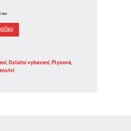
í den
KOŠÍKU
6
ení
,
Ostatní vybavení
,
Plynové
,
enství