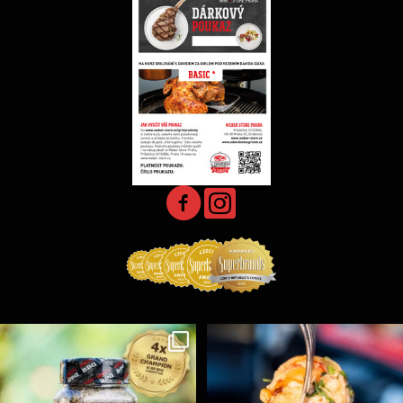
Koření Suncity – autentická BBQ chuť u vás doma!
...
Spoustu podobných triků, které vám usnadní nejenom
...
1
0
9
0