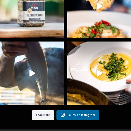
Ryba na grilu je opravdu rychlá, a stejně tak
...
Všechny fámozní recepty, které znáte z našich
...
12
0
8
0
Load More
Follow on Instagram