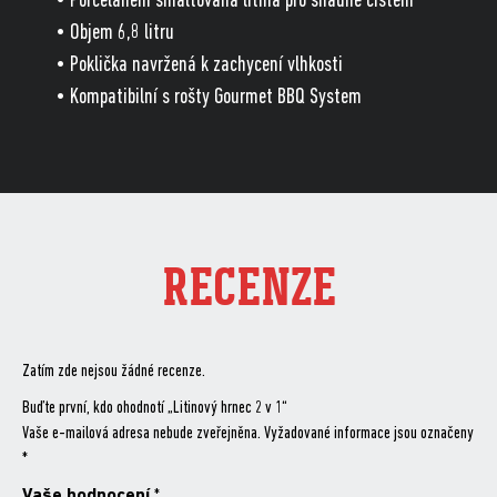
• Porcelánem smaltovaná litina pro snadné čištění
• Objem 6,8 litru
• Poklička navržená k zachycení vlhkosti
• Kompatibilní s rošty Gourmet BBQ System
RECENZE
Zatím zde nejsou žádné recenze.
Buďte první, kdo ohodnotí „Litinový hrnec 2 v 1“
Vaše e-mailová adresa nebude zveřejněna.
Vyžadované informace jsou označeny
*
Vaše hodnocení
*