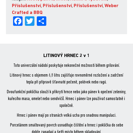
Příslušenství
,
Příslušenství
,
Příslušenství
,
Weber
Crafted a BBQ
Fa
Tw
Sh
ce
itt
are
bo
er
ok
LITINOVÝ HRNEC 2 v 1
Toto univerzální nádobí poskytuje nekonečné možnosti během grilování.
Litinový hrnec s objemem 6,8 litru zajišťuje rovnoměrné rozložení a zadržení
tepla při přípravě šťavnaté pečeně, polévek nebo ragú.
Dvoufunkční poklička slouží k přikrytí hrnce nebo jako pánev k opečení zeleniny,
kuřecího masa, omelet nebo sendvičů. Hrnec i pánev lze používat samostatně i
společně.
Hrnec i pánev mají po stranách velká ucha pro snadnou manipulaci.
Porcelánem smaltovaný povrch usnadňuje čištění a hrnec i poklička do sebe
dobře zapadají a šetři místo během skladování.