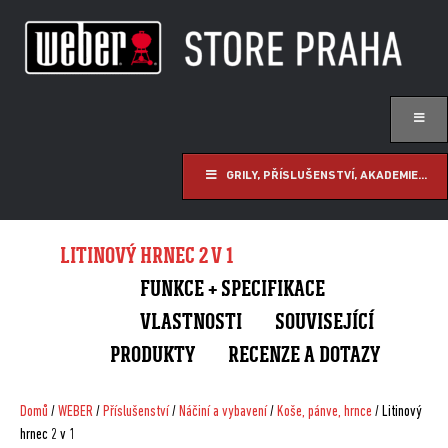
GRILY, PŘÍSLUŠENSTVÍ, AKADEMIE...
LITINOVÝ HRNEC 2 V 1
FUNKCE + SPECIFIKACE
VLASTNOSTI
SOUVISEJÍCÍ
PRODUKTY
RECENZE A DOTAZY
Domů
/
WEBER
/
Příslušenství
/
Náčiní a vybavení
/
Koše, pánve, hrnce
/ Litinový
hrnec 2 v 1