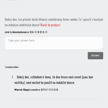
Dobry den, lze prosim tento litinovy smaltovany hrnec weber 2v1 pouzit v kuchyni
na indukcni elektricke desce?
Back to product
asked by
Anonymous
on
2024-12-30 20:26:13
1 answers shown
Dobrý den, vzhledem k tomu, že dno hrnce není rovné (jsou tam
nožičky), není možné ho použít na indukční desce.
Marek Rippl
answered on
2025-01-13 13:33:20