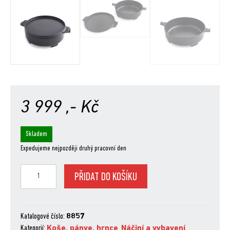
3 999
,- Kč
Skladem
Expedujeme nejpozději druhý pracovní den
Litinový
PŘIDAT DO KOŠÍKU
hrnec
2
v
1
Katalogové číslo:
8857
množství
Kategorií:
Koše, pánve, hrnce
,
Náčiní a vybavení
,