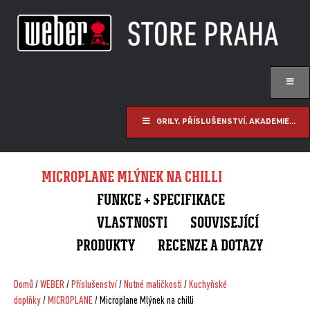
GRILY, PŘÍSLUŠENSTVÍ, AKADEMIE...
MICROPLANE MLÝNEK NA CHILLI
FUNKCE + SPECIFIKACE
VLASTNOSTI
SOUVISEJÍCÍ
PRODUKTY
RECENZE A DOTAZY
Domů
/
WEBER
/
Příslušenství
/
Nutné maličkosti
/
Kuchyňské
doplňky
/
MICROPLANE
/ Microplane Mlýnek na chilli