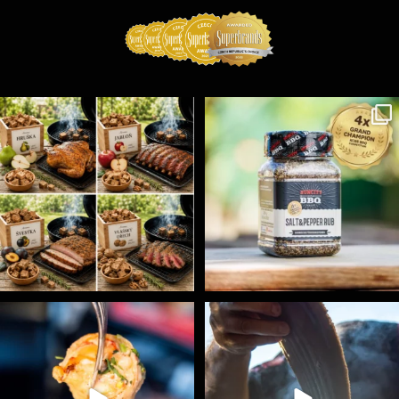
Udící špalíky - BORN TO SMOKE - různé druhy k
...
Koření Suncity – autentická BBQ chuť u vás doma!
...
3
0
1
0
Spoustu podobných triků, které vám usnadní nejenom
...
Ryba na grilu je opravdu rychlá, a stejně tak
...
9
0
12
0