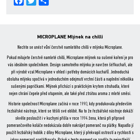
Fa
Tw
Sh
ce
itt
are
bo
er
ok
MICROPLANE Mlýnek na chilli
Nechte se unést vůní čerstvě namletého chilli v mlýnku Microplane.
Pokud milujete čerstvě namleté chilli, Microplane mlýnek na sušené koření je pro
vás ideálním společníkem. Design samotného mlýnku je navržen šéfkuchaři, ale
při výrobě vzal Microplane v ohled i potřeby domácích kuchařů. Jednoduchá
obsluha mlýnku spočívá v jednoduchém odejmutí vrchní části a naplnění několika
sušenými papričkami. Mlýnek přichází s praktickým krytem struhadla, které
nejen chrání čepele před otupením, ale také před ztrátou aroma z mleté směsi.
Historie společnost Microplane začíná v roce 1990, kdy produkovala především
řezbářské nástroje, které se těšili své oblibě. Na to že řezbářské nástroje dokáží
skvěle posloužit i v kuchyni přišla v roce 1994 žena, která při přípravě
pomerančového koláče nedokázala dobře nakrájet pomeranč na plátky. Napadlo jí
použít řezbářský hoblík z dílny Microplane, který jí překvapil ostrostí a rychlostí s
jakou pomeranč naplátkovala. Právě v tento moment se zrodila ta nejostřejší