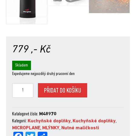
779
,- Kč
Skladem
Expedujeme nejpozději druhý pracovní den
Microplane
PŘIDAT DO KOŠÍKU
Mlýnek
na
chilli
množství
Katalogové číslo:
M48970
Kategorií:
Kuchyňské doplňky
,
Kuchyňské doplňky
,
MICROPLANE
,
MLÝNKY
,
Nutné maličkosti