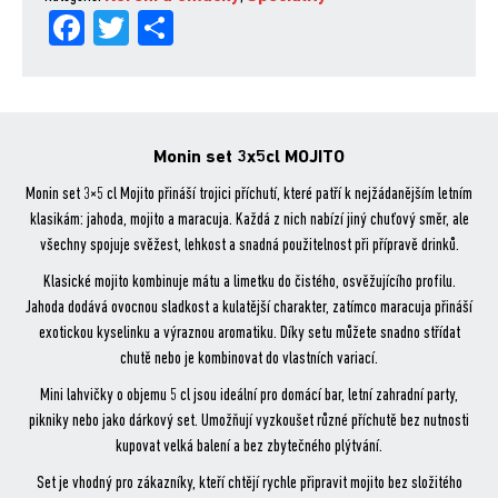
Fa
Tw
Sh
ce
itt
are
bo
er
ok
Monin set 3x5cl MOJITO
Monin set 3×5 cl Mojito přináší trojici příchutí, které patří k nejžádanějším letním
klasikám: jahoda, mojito a maracuja. Každá z nich nabízí jiný chuťový směr, ale
všechny spojuje svěžest, lehkost a snadná použitelnost při přípravě drinků.
Klasické mojito kombinuje mátu a limetku do čistého, osvěžujícího profilu.
Jahoda dodává ovocnou sladkost a kulatější charakter, zatímco maracuja přináší
exotickou kyselinku a výraznou aromatiku. Díky setu můžete snadno střídat
chutě nebo je kombinovat do vlastních variací.
Mini lahvičky o objemu 5 cl jsou ideální pro domácí bar, letní zahradní party,
pikniky nebo jako dárkový set. Umožňují vyzkoušet různé příchutě bez nutnosti
kupovat velká balení a bez zbytečného plýtvání.
Set je vhodný pro zákazníky, kteří chtějí rychle připravit mojito bez složitého