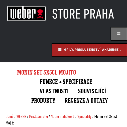
GRILY, PŘÍSLUŠENSTVÍ, AKADEMIE...
MONIN SET 3X5CL MOJITO
FUNKCE + SPECIFIKACE
VLASTNOSTI
SOUVISEJÍCÍ
PRODUKTY
RECENZE A DOTAZY
Domů
/
WEBER
/
Příslušenství
/
Nutné maličkosti
/
Speciality
/ Monin set 3x5cl
Mojito