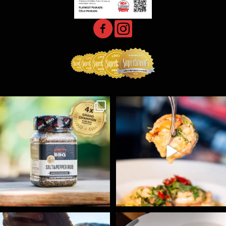
Koření Suncity – autentická BBQ chuť u vás doma!
...
Spoustu podobných triků, které vám usnadní nejenom
...
1
0
9
0
Ryba na grilu je opravdu rychlá, a stejně tak
...
Všechny fámozní recepty, které znáte z našich
...