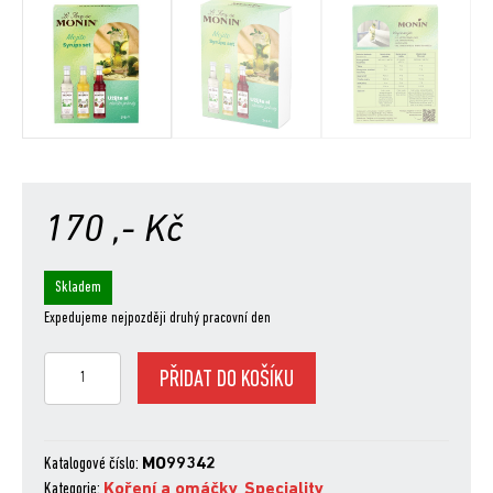
170
,- Kč
Skladem
Expedujeme nejpozději druhý pracovní den
Monin
PŘIDAT DO KOŠÍKU
set
3x5cl
Mojito
množství
Katalogové číslo:
MO99342
Kategorie:
Koření a omáčky
,
Speciality