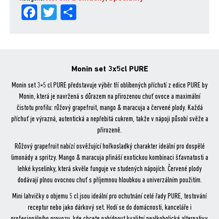
Fa
Tw
Sh
ce
itt
are
bo
er
ok
Monin set 3x5cl PURE
Monin set 3×5 cl PURE představuje výběr tří oblíbených příchutí z edice PURE by
Monin, která je navržená s důrazem na přirozenou chuť ovoce a maximální
čistotu profilu: růžový grapefruit, mango & maracuja a červené plody. Každá
příchuť je výrazná, autentická a nepřebitá cukrem, takže v nápoji působí svěže a
přirozeně.
Růžový grapefruit nabízí osvěžující hořkosladký charakter ideální pro dospělé
limonády a spritzy. Mango & maracuja přináší exotickou kombinaci šťavnatosti a
lehké kyselinky, která skvěle funguje ve studených nápojích. Červené plody
dodávají plnou ovocnou chuť s příjemnou hloubkou a univerzálním použitím.
Mini lahvičky o objemu 5 cl jsou ideální pro ochutnání celé řady PURE, testování
receptur nebo jako dárkový set. Hodí se do domácnosti, kanceláře i
profesionálního provozu, kde chcete nabídnout kvalitní nealkoholické alternativy.