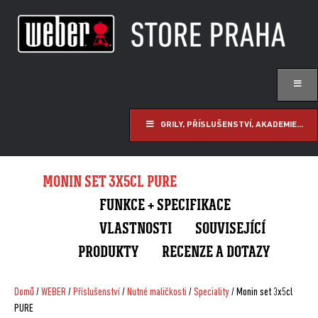
GRILY, PŘÍSLUŠENSTVÍ, AKADEMIE...
MONIN SET 3X5CL PURE
FUNKCE + SPECIFIKACE
VLASTNOSTI
SOUVISEJÍCÍ
PRODUKTY
RECENZE A DOTAZY
Domů
/
WEBER
/
Příslušenství
/
Nutné maličkosti
/
Speciality
/ Monin set 3x5cl
PURE