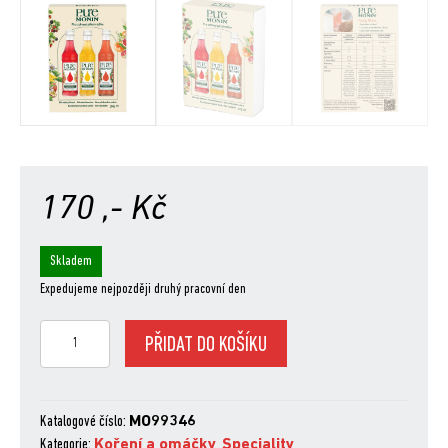
170
,- Kč
Skladem
Expedujeme nejpozději druhý pracovní den
Monin
PŘIDAT DO KOŠÍKU
set
3x5cl
PURE
množství
Katalogové číslo:
MO99346
Kategorie:
Koření a omáčky
,
Speciality