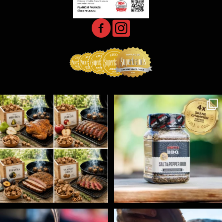
Udící špalíky - BORN TO SMOKE - různé druhy k
...
Koření Suncity – autentická BBQ chuť u vás doma!
...
1
0
1
0
Spoustu podobných triků, které vám usnadní nejenom
...
Ryba na grilu je opravdu rychlá, a stejně tak
...