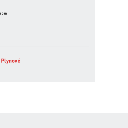
í den
1
,
Plynové