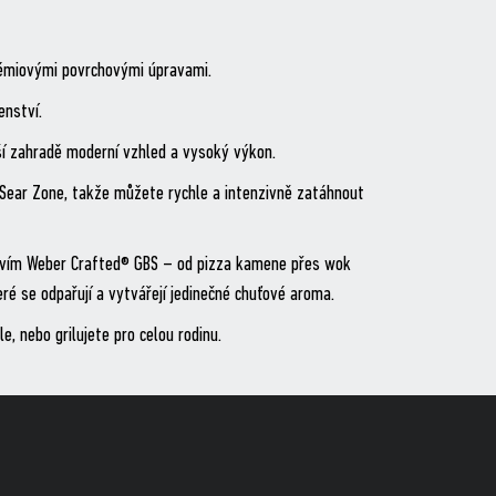
prémiovými povrchovými úpravami.
enství.
ší zahradě moderní vzhled a vysoký výkon.
Sear Zone, takže můžete rychle a intenzivně zatáhnout
šenstvím Weber Crafted® GBS – od pizza kamene přes wok
ré se odpařují a vytvářejí jedinečné chuťové aroma.
e, nebo grilujete pro celou rodinu.