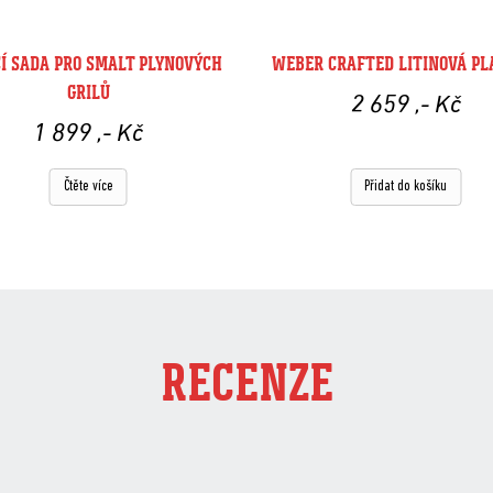
CÍ SADA PRO SMALT PLYNOVÝCH
WEBER CRAFTED LITINOVÁ P
GRILŮ
2 659
,- Kč
1 899
,- Kč
Čtěte více
Přidat do košíku
RECENZE