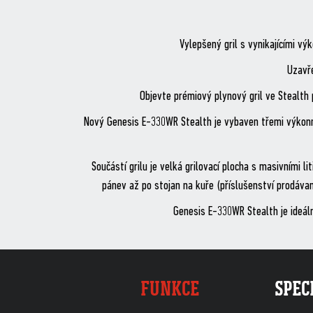
Vylepšený gril s vynikajícími v
Uzavře
Objevte prémiový plynový gril ve Stealth
Nový Genesis E-330WR Stealth je vybaven třemi výkonn
Součástí grilu je velká grilovací plocha s masivními 
pánev až po stojan na kuře (příslušenství prodávan
Genesis E-330WR Stealth je ideální
FUNKCE
SPEC