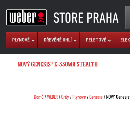
PLYNOVÉ
DŘEVĚNÉ UHLÍ
PELETOVÉ
ELEK
NOVÝ GENESIS® E-330WR STEALTH
Domů
/
WEBER
/
Grily
/
Plynové
/
Genesis
/ NOVÝ Genesis