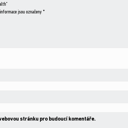
alth“
informace jsou označeny
*
 webovou stránku pro budoucí komentáře.