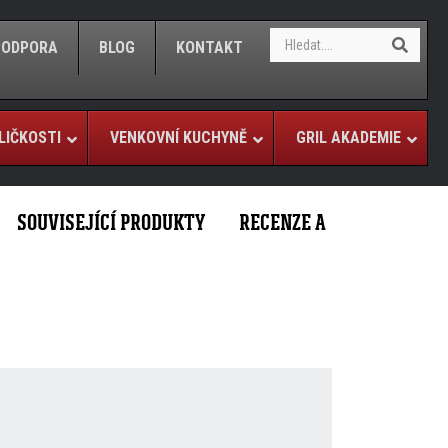
S
S
/PODPORA
BLOG
KONTAKT
e
e
a
a
r
r
c
c
h
LIČKOSTI
VENKOVNÍ KUCHYNĚ
GRIL AKADEMIE
h
SOUVISEJÍCÍ PRODUKTY
RECENZE A