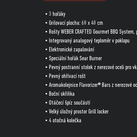
• 3 hořáky
• Grilovací plocha: 68 x 48 cm
• Rošty WEBER CRAFTED Gourmet BBQ System, po
• Integrovaný analogový teploměr v poklopu
• Elektronické zapalování
• Speciální hořák Sear Burner
• Pevný postranní stolek z nerezové oceli pro v
• Pevný ohřívací rošt
• Aromakolejnice Flavorizer® Bars z nerezové oce
• Boční skříňka
• Otáčecí špíz součástí
• Velký úložný prostor Grill locker
• 4 otočná kolečka