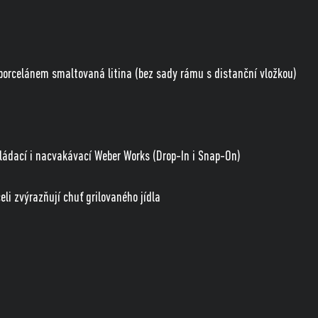
rcelánem smaltovaná litina (bez sady rámu s distanční vložkou)
kládací i nacvakávací Weber Works (Drop-In i Snap-On)
li zvýrazňují chuť grilovaného jídla