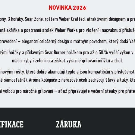
NOVINKA 2026
ýkony, 3 hořáky, Sear Zone, roštem Weber Crafted, atraktivním designem a 
ná skříňka a postranní stolek Weber Works pro vložení i nacvaknutí přísluš
 provedení – elegantní celočerný design s matným povrchem, který dodá Va
ými hořáky a přídavným Sear Burner hořákem pro až o 50 % vyšší výkon v 
maso, ryby i zeleninu a získat výrazné grilovací mřížku a chuť.
litinovými rošty, které dobře akumulují teplo a jsou kompatibilní s příslu
é samostatně). Aroma kolejnice z nerezové oceli zachycují šťávy a tuky, kte
 volbou pro náročné grilování – ať už připravujete večerní steaky pro přátel
IFIKACE
ZÁRUKA