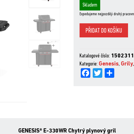
Skladem
Expedujeme nejpozději druhý pracovn
NOVÝ
PŘIDAT DO KOŠÍKU
Genesis®
E-
330WR
Katalogové číslo:
150231
Stealth
Kategorie:
Genesis
,
Grily
množství
Fa
Tw
Sh
ce
itt
are
bo
er
ok
GENESIS® E-330WR Chytrý plynový gril