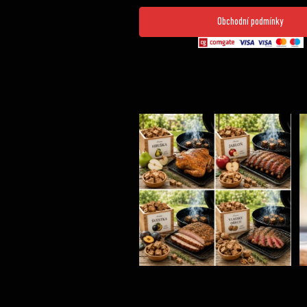
Obchodní podmínky
Udící špalíky - BORN TO SMOKE - různé druhy k
...
3
0