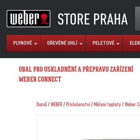
PLYNOVÉ
DŘEVĚNÉ UHLÍ
PELETOVÉ
ELEK
OBAL PRO USKLADNĚNÍ A PŘEPRAVU ZAŘÍZENÍ
WEBER CONNECT
Domů
/
WEBER
/
Příslušenství
/
Měření teploty
/
Weber C