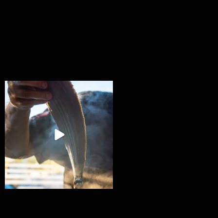
Ryba na grilu je opravdu rychlá, a stejně tak
...
12
0