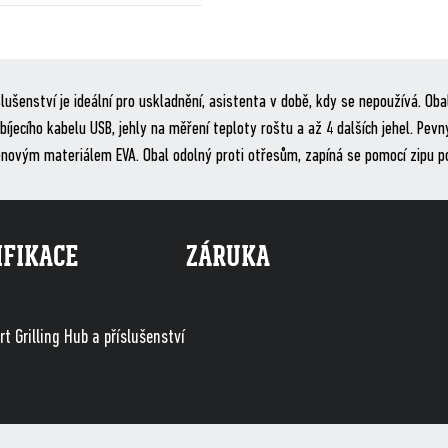
íslušenství je ideální pro uskladnění, asistenta v době, kdy se nepoužívá. 
íjecího kabelu USB, jehly na měření teploty roštu a až 4 dalších jehel. Pevn
pěnovým materiálem EVA. Obal odolný proti otřesům, zapíná se pomocí zipu 
IFIKACE
ZÁRUKA
t Grilling Hub a příslušenství