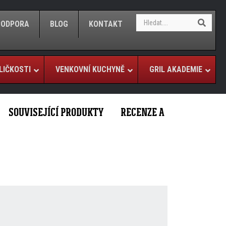
S
S
/PODPORA
BLOG
KONTAKT
e
e
a
a
r
r
c
c
h
LIČKOSTI
VENKOVNÍ KUCHYNĚ
GRIL AKADEMIE
h
SOUVISEJÍCÍ PRODUKTY
RECENZE A