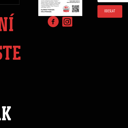
ODESLAT
NÍ
STE
ÁK