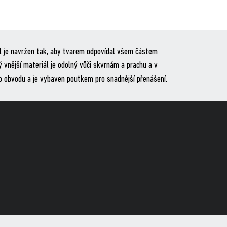
Obal je navržen tak, aby tvarem odpovídal všem částem
ý vnější materiál je odolný vůči skvrnám a prachu a v
po obvodu a je vybaven poutkem pro snadnější přenášení.