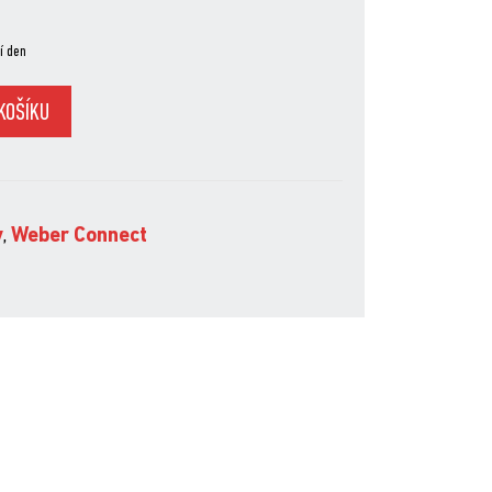
í den
KOŠÍKU
y
,
Weber Connect