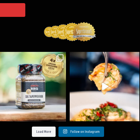
Koření Suncity – autentická BBQ chuť u vás doma!
...
Spoustu podobných triků, které vám usnadní nejenom
...
1
0
9
0
Load More
Follow on Instagram