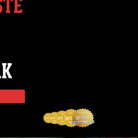
STE
ÁK