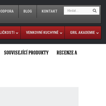
S
S
/PODPORA
BLOG
KONTAKT
e
e
a
a
r
r
c
c
h
LIČKOSTI
VENKOVNÍ KUCHYNĚ
GRIL AKADEMIE
h
SOUVISEJÍCÍ PRODUKTY
RECENZE A