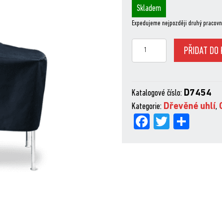
Skladem
Expedujeme nejpozději druhý pracovn
Ochranný
PŘIDAT DO 
obal
Premium
kotlové
Katalogové číslo:
D7454
grily
Kategorie:
Dřevěné uhlí
,
47
Fa
Tw
Sh
a
ce
itt
are
57
bo
er
cm
s
ok
pracovním
stolkem
množství