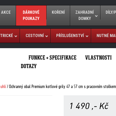
AKCE
DÁRKOVÉ
KOŘENÍ
ZAHRADNÍ
DÍLY
POUKAZY
DOMKY
TRICKÉ
CESTOVNÍ
PŘÍSLUŠENSTVÍ
NUTNÉ MA
FUNKCE + SPECIFIKACE
VLASTNOSTI
DOTAZY
uhlí
/ Ochranný obal Premium kotlové grily 47 a 57 cm s pracovním stolkem
1 490
,- Kč