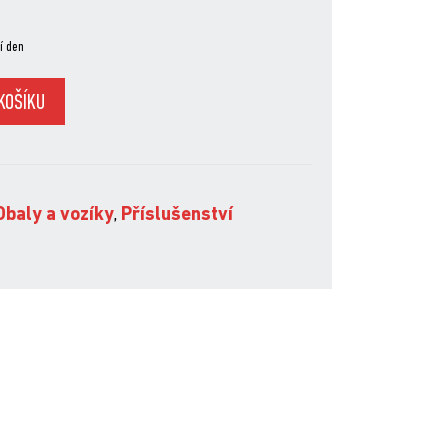
í den
KOŠÍKU
Obaly a vozíky
,
Příslušenství