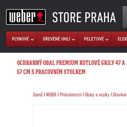
PLYNOVÉ
DŘEVĚNÉ UHLÍ
PELETOVÉ
ELEK
OCHRANNÝ OBAL PREMIUM KOTLOVÉ GRILY 47 A
57 CM S PRACOVNÍM STOLKEM
Domů
/
WEBER
/
Příslušenství
/
Obaly a vozíky
/
Dřevěné 