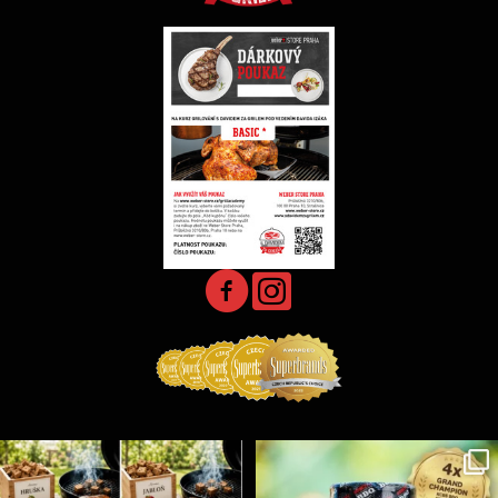
Udící špalíky - BORN TO SMOKE - různé druhy k
...
Koření Suncity – autentická BBQ chuť u vás doma!
...
5
0
1
0