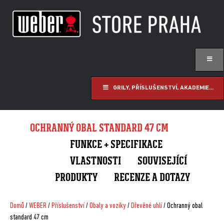
GRILY, PŘÍSLUŠENSTVÍ, AKADEMIE...
OCHRANNÝ OBAL STANDARD 47 CM
FUNKCE + SPECIFIKACE
VLASTNOSTI
SOUVISEJÍCÍ
PRODUKTY
RECENZE A DOTAZY
Domů
/
WEBER
/
Příslušenství
/
Obaly a vozíky
/
Dřevěné uhlí
/ Ochranný obal
standard 47 cm