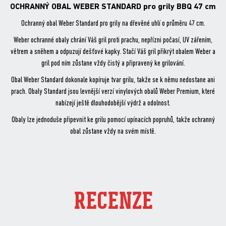
OCHRANNÝ OBAL WEBER STANDARD pro grily BBQ 47 cm
Ochranný obal Weber Standard pro grily na dřevěné uhlí o průměru 47 cm.
Weber ochranné obaly chrání Váš gril proti prachu, nepřízni počasí, UV zářením,
větrem a sněhem a odpuzují dešťové kapky. Stačí Váš gril přikrýt obalem Weber a
gril pod ním zůstane vždy čistý a připravený ke grilování.
Obal Weber Standard dokonale kopíruje tvar grilu, takže se k němu nedostane ani
prach. Obaly Standard jsou levnější verzí vinylových obalů Weber Premium, které
nabízejí ještě dlouhodobější výdrž a odolnost.
Obaly lze jednoduše připevnit ke grilu pomocí upínacích popruhů, takže ochranný
obal zůstane vždy na svém místě.
RECENZE