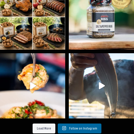
Spoustu podobných triků, které vám usnadní nejenom
...
Ryba na grilu je opravdu rychlá, a stejně tak
...
9
0
12
0
Load More
Follow on Instagram