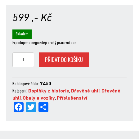
599
,- Kč
Skladem
Expedujeme nejpozději druhý pracovní den
Ochranný
PŘIDAT DO KOŠÍKU
obal
standard
47
cm
Katalogové číslo:
7450
množství
Kategorií:
Doplňky z historie
,
Dřevěné uhlí
,
Dřevěné
uhlí
,
Obaly a vozíky
,
Příslušenství
Fa
Tw
Sh
ce
itt
are
bo
er
ok