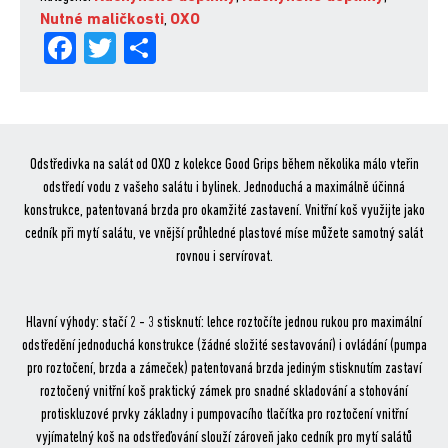
Nutné maličkosti
,
OXO
Fa
Tw
Sh
ce
itt
are
bo
er
ok
Odstředivka na salát od OXO z kolekce Good Grips během několika málo vteřin
odstředí vodu z vašeho salátu i bylinek. Jednoduchá a maximálně účinná
konstrukce, patentovaná brzda pro okamžité zastavení. Vnitřní koš využijte jako
cedník při mytí salátu, ve vnější průhledné plastové míse můžete samotný salát
rovnou i servírovat.
Hlavní výhody: stačí 2 - 3 stisknutí: lehce roztočíte jednou rukou pro maximální
odstředění jednoduchá konstrukce (žádné složité sestavování) i ovládání (pumpa
pro roztočení, brzda a zámeček) patentovaná brzda jediným stisknutím zastaví
roztočený vnitřní koš praktický zámek pro snadné skladování a stohování
protiskluzové prvky základny i pumpovacího tlačítka pro roztočení vnitřní
vyjímatelný koš na odstřeďování slouží zároveň jako cedník pro mytí salátů