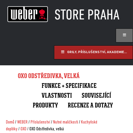
GRILY, PŘÍSLUŠENSTVÍ, AKADEMIE...
OXO ODSTŘEDIVKA, VELKÁ
FUNKCE + SPECIFIKACE
VLASTNOSTI
SOUVISEJÍCÍ
PRODUKTY
RECENZE A DOTAZY
Domů
/
WEBER
/
Příslušenství
/
Nutné maličkosti
/
Kuchyňské
doplňky
/
OXO
/ OXO Odstředivka, velká