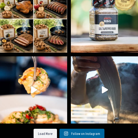
Spoustu podobných triků, které vám usnadní nejenom
...
Ryba na grilu je opravdu rychlá, a stejně tak
...
9
0
12
0
Load More
Follow on Instagram