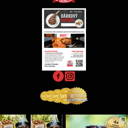
Udící špalíky - BORN TO SMOKE - různé druhy k
...
Koření Suncity – autentická BBQ chuť u vás doma!
...
5
0
1
0