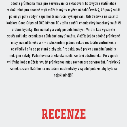
odolná průhledná mísa pro servírování či skladování hotových salátů lehce
rozložitelné pro snadné mytí můžete mýt v myčce nádobí Čerstvý, křupavý salát
po omytí plný vody? Zapomeňte na ruční vyklepávání. Odstředivka na salát z
kolekce Good Grips od OXO během 10 vteřin osuší i choulostivý kadeřavý salát či
drobné bylinky. Bez námahy a vody po celé kuchyni. Vnitřní koš využijete
současně jako cedník pro důkladné omytí salátu. Vložíte jej do odolné průhledné
mísy, nasadíte víko a 3 - 5 stisknutími jednou rukou roztočíte vnitřní koš a
odstředivá síla se postará o zbytek. Protiskluzové prvky usnadňují práci s
mokrými saláty. Patentovaná brzda okamžitě zastaví odstředivku. Po vyjmutí
vnitřního koše můžete využít průhlednou mísu rovnou pro servírování. Praktický
zámek uzavře tlačítko na roztočení odstředivky v spodní poloze, aby byla co
nejskladnější.
RECENZE