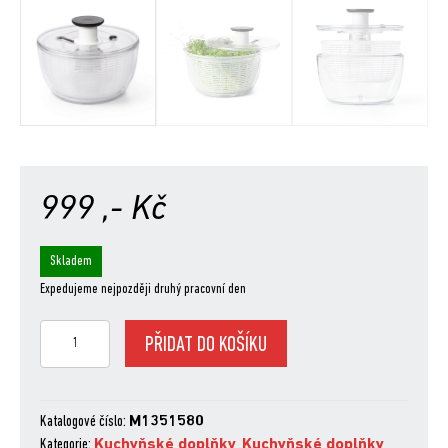
999
,- Kč
Skladem
Expedujeme nejpozději druhý pracovní den
OXO
PŘIDAT DO KOŠÍKU
Odstředivka,
velká
množství
Katalogové číslo:
M1351580
Kategorie:
Kuchyňské doplňky
,
Kuchyňské doplňky
,