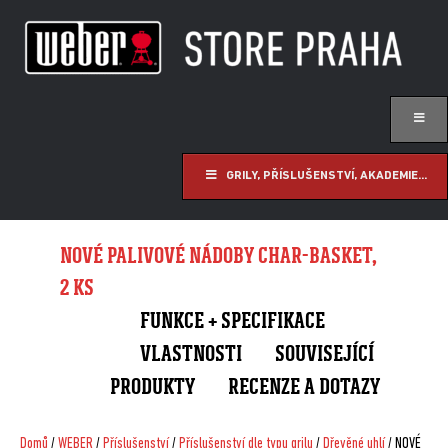
GRILY, PŘÍSLUŠENSTVÍ, AKADEMIE...
NOVÉ PALIVOVÉ NÁDOBY CHAR-BASKET,
2 KS
FUNKCE + SPECIFIKACE
VLASTNOSTI
SOUVISEJÍCÍ
PRODUKTY
RECENZE A DOTAZY
Domů
/
WEBER
/
Příslušenství
/
Příslušenství dle typu grilu
/
Dřevěné uhlí
/ NOVÉ