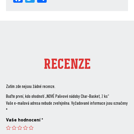
ce
itt
are
bo
er
ok
RECENZE
Zatím zde nejsou žádné recenze.
Buďte první, kdo ohodnotí „NOVÉ Palivové nádoby Char-Basket, 2 ks“
Vaše e-mailová adresa nebude zveřejněna.
Vyžadované informace jsou označeny
*
Vaše hodnocení
*