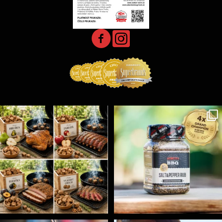
Udící špalíky - BORN TO SMOKE - různé druhy k
...
Koření Suncity – autentická BBQ chuť u vás doma!
...
5
0
1
0