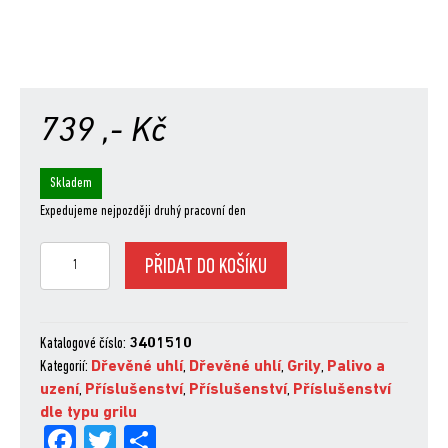
739
,- Kč
Skladem
Expedujeme nejpozději druhý pracovní den
NOVÉ
PŘIDAT DO KOŠÍKU
Palivové
nádoby
Char-
Basket,
Katalogové číslo:
3401510
2
Kategorií:
Dřevěné uhlí
,
Dřevěné uhlí
,
Grily
,
Palivo a
ks
uzení
,
Příslušenství
,
Příslušenství
,
Příslušenství
množství
dle typu grilu
Fa
Tw
Sh