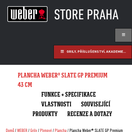
GRILY, PŘÍSLUŠENSTVÍ, AKADEMIE...
PLANCHA WEBER® SLATE GP PREMIUM
43 CM
FUNKCE + SPECIFIKACE
VLASTNOSTI
SOUVISEJÍCÍ
PRODUKTY
RECENZE A DOTAZY
Domů
/
WEBER
/
Grily
/
Plynové
/
Plancha
/ Plancha Weber® SLATE GP Premium