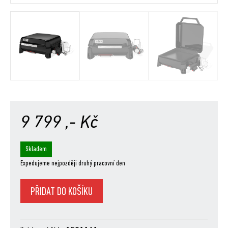
9 799
,- Kč
Skladem
Expedujeme nejpozději druhý pracovní den
Plancha
PŘIDAT DO KOŠÍKU
Weber®
SLATE
GP