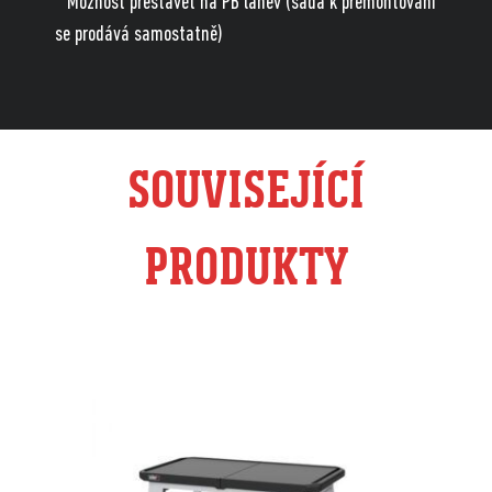
* Možnost přestavět na PB lahev (sada k přemontování
se prodává samostatně)
SOUVISEJÍCÍ
PRODUKTY