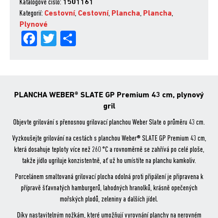
Katalogové číslo:
1501161
Premium
Kategorií:
Cestovní
,
Cestovní
,
Plancha
,
Plancha
,
43
Plynové
cm
Fa
Tw
Sh
množství
ce
itt
are
bo
er
ok
PLANCHA WEBER® SLATE GP Premium 43 cm, plynový
gril
Objevte grilování s přenosnou grilovací planchou Weber Slate o průměru 43 cm.
Vyzkoušejte grilování na cestách s planchou Weber® SLATE GP Premium 43 cm,
která dosahuje teploty více než 260 °C a rovnoměrně se zahřívá po celé ploše,
takže jídlo ugriluje konzistentně, ať už ho umístíte na planchu kamkoliv.
Porcelánem smaltovaná grilovací plocha odolná proti připálení je připravena k
přípravě šťavnatých hamburgerů, lahodných hranolků, krásně opečených
mořských plodů, zeleniny a dalších jídel.
Díky nastavitelným nožkám, které umožňují vyrovnání planchy na nerovném