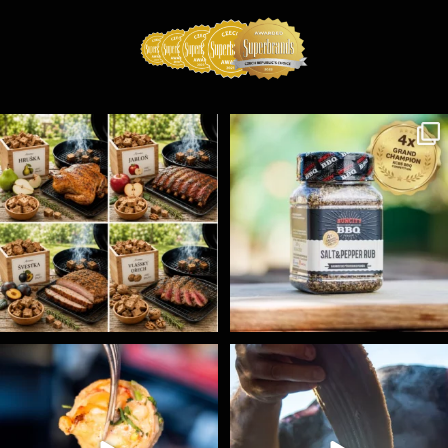
Udící špalíky - BORN TO SMOKE - různé druhy k
...
Koření Suncity – autentická BBQ chuť u vás doma!
...
5
0
1
0
Spoustu podobných triků, které vám usnadní nejenom
...
Ryba na grilu je opravdu rychlá, a stejně tak
...
9
0
12
0