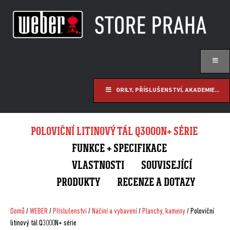
GRILY, PŘÍSLUŠENSTVÍ, AKADEMIE...
POLOVIČNÍ LITINOVÝ TÁL Q3000N+ SÉRIE
FUNKCE + SPECIFIKACE
VLASTNOSTI
SOUVISEJÍCÍ
PRODUKTY
RECENZE A DOTAZY
Domů
/
WEBER
/
Příslušenství
/
Náčiní a vybavení
/
Planchy, kameny
/ Poloviční
litinový tál Q3000N+ série