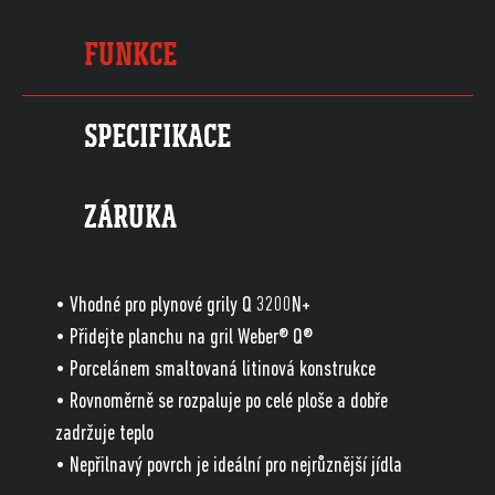
FUNKCE
SPECIFIKACE
ZÁRUKA
• Vhodné pro plynové grily Q 3200N+
• Přidejte planchu na gril Weber® Q®
• Porcelánem smaltovaná litinová konstrukce
• Rovnoměrně se rozpaluje po celé ploše a dobře
zadržuje teplo
• Nepřilnavý povrch je ideální pro nejrůznější jídla