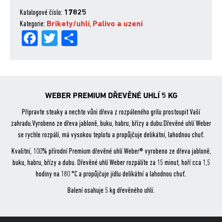
uhlí
-
Katalogové číslo:
17825
5
Kategorie:
Brikety/uhlí
,
Palivo a uzení
Fa
Tw
Sh
kg
množství
ce
itt
are
bo
er
ok
WEBER PREMIUM DŘEVĚNÉ UHLÍ 5 KG
Připravte steaky a nechte vůni dřeva z rozpáleného grilu prostoupit Vaší
zahradu.Vyrobeno ze dřeva jabloně, buku, habru, břízy a dubu.Dřevěné uhlí Weber
se rychle rozpálí, má vysokou teplotu a propůjčuje delikátní, lahodnou chuť.
Kvalitní, 100% přírodní Premium dřevěné uhlí Weber® vyrobeno ze dřeva jabloně,
buku, habru, břízy a dubu. Dřevěné uhlí Weber rozpálíte za 15 minut, hoří cca 1,5
hodiny na 180 °C a propůjčuje jídlu delikátní a lahodnou chuť.
Balení osahuje 5 kg dřevěného uhlí.