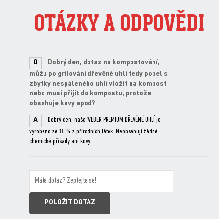
OTÁZKY A ODPOVĚDI
Q
Dobrý den, dotaz na kompostování,
můžu po grilování dřevěné uhlí tedy popel s
zbytky nespáleného uhlí vložit na kompost
nebo musí přijít do kompostu, protože
obsahuje kovy apod?
A
Dobrý den, naše WEBER PREMIUM DŘEVĚNÉ UHLÍ je
vyrobeno ze 100% z přírodních látek. Neobsahují žádné
chemické přísady ani kovy.