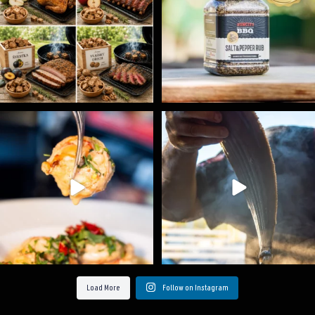
Spoustu podobných triků, které vám usnadní nejenom
...
Ryba na grilu je opravdu rychlá, a stejně tak
...
9
0
12
0
Load More
Follow on Instagram