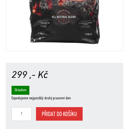
299
,- Kč
Skladem
Expedujeme nejpozději druhý pracovní den
Weber®
PŘIDAT DO KOŠÍKU
Premium
dřevěné