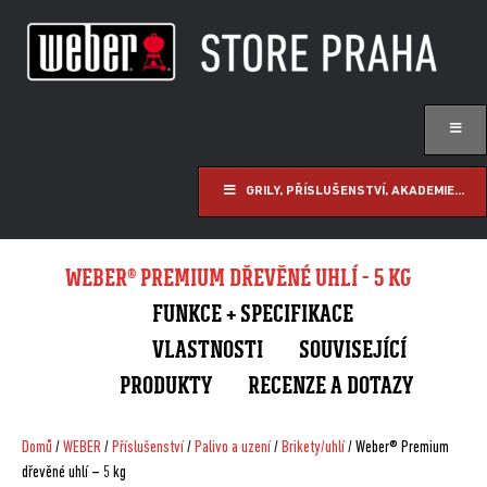
GRILY, PŘÍSLUŠENSTVÍ, AKADEMIE...
WEBER® PREMIUM DŘEVĚNÉ UHLÍ - 5 KG
FUNKCE + SPECIFIKACE
VLASTNOSTI
SOUVISEJÍCÍ
PRODUKTY
RECENZE A DOTAZY
Domů
/
WEBER
/
Příslušenství
/
Palivo a uzení
/
Brikety/uhlí
/ Weber® Premium
dřevěné uhlí – 5 kg