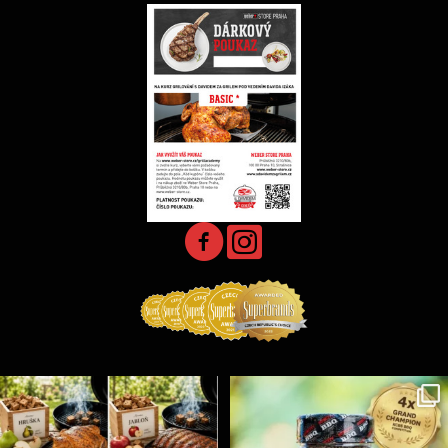
Udící špalíky - BORN TO SMOKE - různé druhy k
...
Koření Suncity – autentická BBQ chuť u vás doma!
...
5
0
1
0