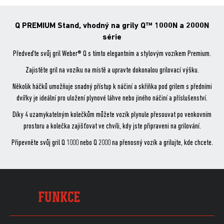
série
množství
ok
Q PREMIUM Stand, vhodný na grily Q™ 1000N a 2000N
série
Předveďte svůj gril Weber® Q s tímto elegantním a stylovým vozíkem Premium.
Zajistěte gril na vozíku na místě a upravte dokonalou grilovací výšku.
Několik háčků umožňuje snadný přístup k náčiní a skříňka pod grilem s předními
dvířky je ideální pro uložení plynové láhve nebo jiného náčiní a příslušenství.
Díky 4 uzamykatelným kolečkům můžete vozík plynule přesouvat po venkovním
prostoru a kolečka zajišťovat ve chvíli, kdy jste připraveni na grilování.
Připevněte svůj gril Q 1000 nebo Q 2000 na přenosný vozík a grilujte, kde chcete.
FUNKCE