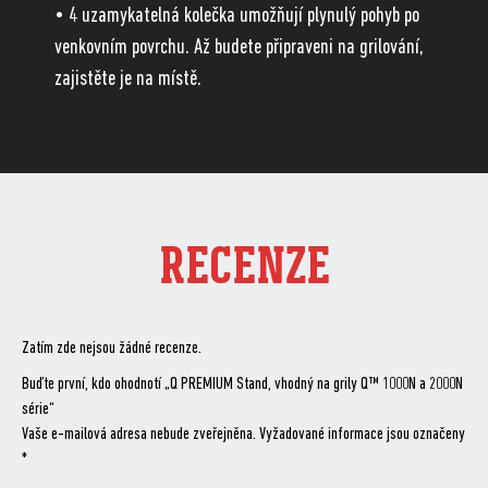
• 4 uzamykatelná kolečka umožňují plynulý pohyb po
venkovním povrchu. Až budete připraveni na grilování,
zajistěte je na místě.
RECENZE
Zatím zde nejsou žádné recenze.
Buďte první, kdo ohodnotí „Q PREMIUM Stand, vhodný na grily Q™ 1000N a 2000N
série“
Vaše e-mailová adresa nebude zveřejněna.
Vyžadované informace jsou označeny
*