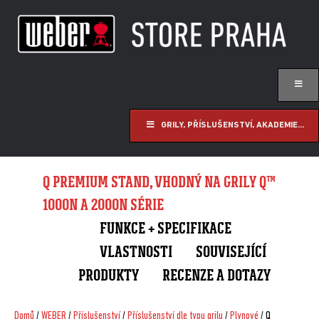
GRILY, PŘÍSLUŠENSTVÍ, AKADEMIE...
Q PREMIUM STAND, VHODNÝ NA GRILY Q™
1000N A 2000N SÉRIE
FUNKCE + SPECIFIKACE
VLASTNOSTI
SOUVISEJÍCÍ
PRODUKTY
RECENZE A DOTAZY
Domů
/
WEBER
/
Příslušenství
/
Příslušenství dle typu grilu
/
Plynové
/ Q