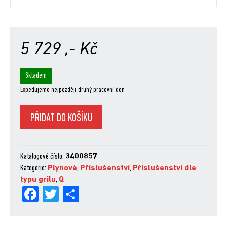
5 729
,- Kč
Skladem
Expedujeme nejpozději druhý pracovní den
Q
PŘIDAT DO KOŠÍKU
PREMIUM
Stand,
vhodný
Katalogové číslo:
3400857
na
Kategorie:
Plynové
,
Příslušenství
,
Příslušenství dle
grily
typu grilu
,
Q
Q™
Fa
Tw
Sh
1000N
a
ce
itt
are
2000N
bo
er