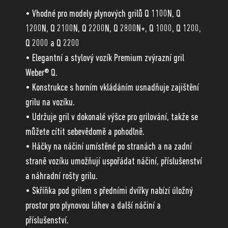
• Vhodné pro modely plynových grilů Q 1100N, Q
1200N, Q 2100N, Q 2200N, Q 2800N+, Q 1000, Q 1200,
Q 2000 a Q 2200
• Elegantní a stylový vozík Premium zvýrazní gril
Weber® Q.
• Konstrukce s horním vkládáním usnadňuje zajištění
grilu na vozíku.
• Udržuje gril v dokonalé výšce pro grilování, takže se
můžete cítit sebevědomě a pohodlně.
• Háčky na náčiní umístěné po stranách a na zadní
straně vozíku umožňují uspořádat náčiní, příslušenství
a náhradní rošty grilu.
• Skříňka pod grilem s předními dvířky nabízí úložný
prostor pro plynovou láhev a další náčiní a
příslušenství.