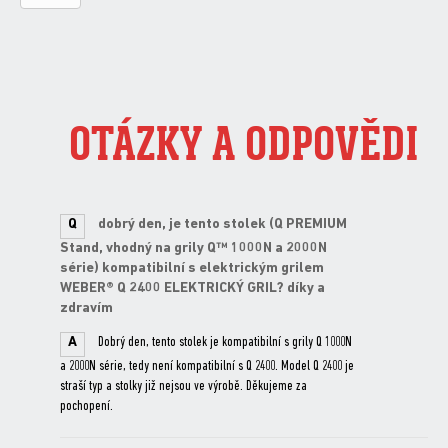
OTÁZKY A ODPOVĚDI
Q
dobrý den, je tento stolek (Q PREMIUM
Stand, vhodný na grily Q™ 1000N a 2000N
série) kompatibilní s elektrickým grilem
WEBER® Q 2400 ELEKTRICKÝ GRIL? díky a
zdravím
A
Dobrý den, tento stolek je kompatibilní s grily Q 1000N
a 2000N série, tedy není kompatibilní s Q 2400. Model Q 2400 je
straší typ a stolky již nejsou ve výrobě. Děkujeme za
pochopení.