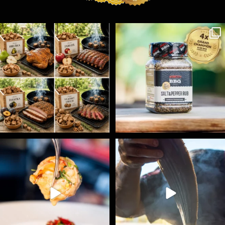
Udící špalíky - BORN TO SMOKE - různé druhy k
...
Koření Suncity – autentická BBQ chuť u vás doma!
...
1
0
1
0
Spoustu podobných triků, které vám usnadní nejenom
...
Ryba na grilu je opravdu rychlá, a stejně tak
...
9
0
12
0