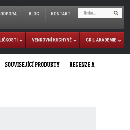
S
S
/PODPORA
BLOG
KONTAKT
e
e
a
a
r
r
c
c
h
LIČKOSTI
VENKOVNÍ KUCHYNĚ
GRIL AKADEMIE
h
SOUVISEJÍCÍ PRODUKTY
RECENZE A