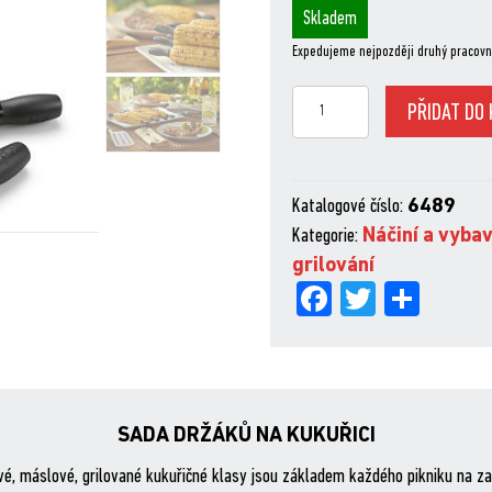
Skladem
Expedujeme nejpozději druhý pracovn
Držák
PŘIDAT DO 
na
kukuřici
-
Katalogové číslo:
6489
sada
Kategorie:
Náčiní a vyba
množství
grilování
Fa
Tw
Sh
ce
itt
are
bo
er
ok
SADA DRŽÁKŮ NA KUKUŘICI
vé, máslové, grilované kukuřičné klasy jsou základem každého pikniku na za