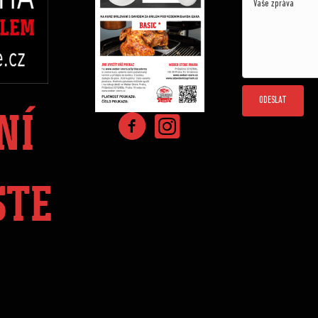
ODESLAT
NÍ
STE