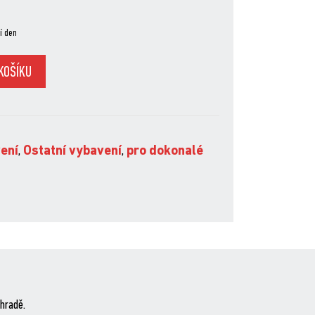
í den
KOŠÍKU
vení
,
Ostatní vybavení
,
pro dokonalé
hradě.