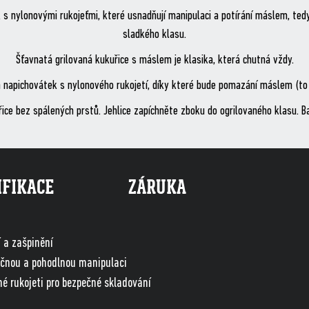
s nylonovými rukojeťmi, které usnadňují manipulaci a potírání máslem, ted
sladkého klasu.
Šťavnatá grilovaná kukuřice s máslem je klasika, která chutná vždy.
 napichovátek s nylonového rukojetí, díky které bude pomazání máslem (to ne
ce bez spálených prstů. Jehlice zapíchněte zboku do ogrilovaného klasu. Bal
IFIKACE
ZÁRUKA
í a zašpinění
ečnou a pohodlnou manipulaci
é rukojeti pro bezpečné skladování