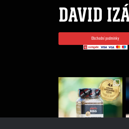
DAVID IZ
Obchodní podmínky
Koření Suncity – autentická BBQ chuť u vás doma!
...
1
0