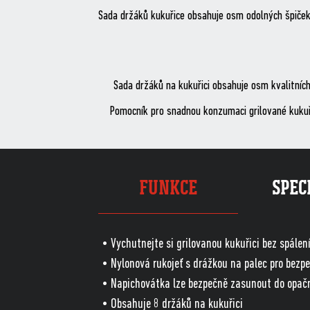
Sada držáků kukuřice obsahuje osm odolných špiček 
Sada držáků na kukuřici obsahuje osm kvalitních
Pomocník pro snadnou konzumaci grilované kukuři
FUNKCE
SPEC
• Vychutnejte si grilovanou kukuřici bez spálen
• Nylonová rukojeť s drážkou na palec pro bezp
• Napichovátka lze bezpečně zasunout do opačn
• Obsahuje 8 držáků na kukuřici