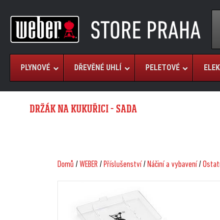
PLYNOVÉ
DŘEVĚNÉ UHLÍ
PELETOVÉ
ELEK
DRŽÁK NA KUKUŘICI - SADA
Domů
/
WEBER
/
Příslušenství
/
Náčiní a vybavení
/
Ostat