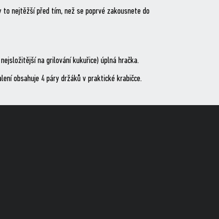
y to nejtěžší před tím, než se poprvé zakousnete do
jsložitější na grilování kukuřice) úplná hračka.
ení obsahuje 4 páry držáků v praktické krabičce.