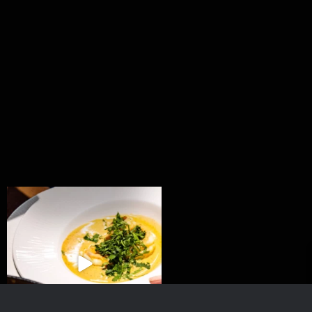
Všechny fámozní recepty, které znáte z našich
...
8
0