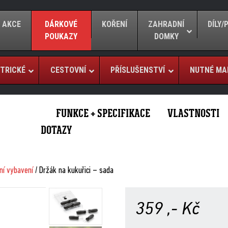
AKCE
DÁRKOVÉ
KOŘENÍ
ZAHRADNÍ
DÍLY
POUKAZY
DOMKY
TRICKÉ
CESTOVNÍ
PŘÍSLUŠENSTVÍ
NUTNÉ MA
FUNKCE + SPECIFIKACE
VLASTNOSTI
DOTAZY
ní vybavení
/ Držák na kukuřici – sada
359
,- Kč