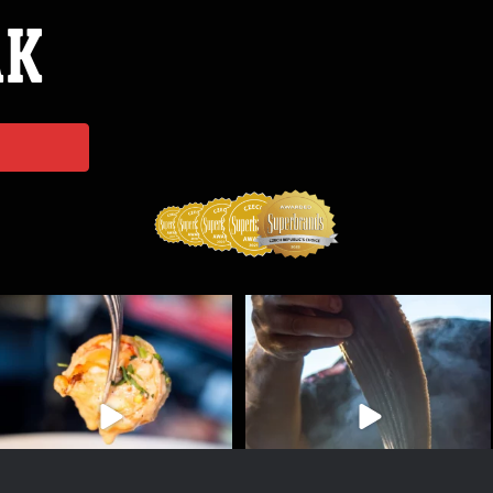
ÁK
Spoustu podobných triků, které vám usnadní nejenom
...
Ryba na grilu je opravdu rychlá, a stejně tak
...
9
0
12
0