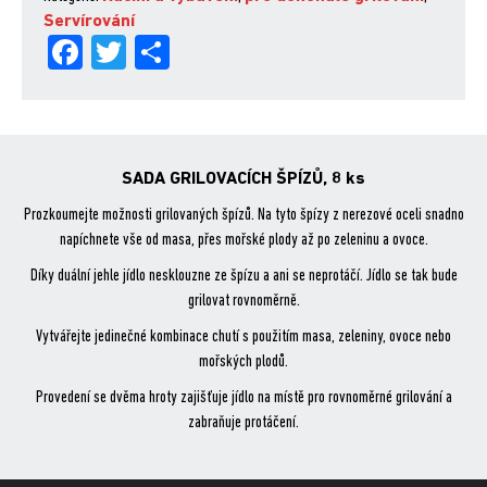
Servírování
Fa
Tw
Sh
ce
itt
are
bo
er
ok
SADA GRILOVACÍCH ŠPÍZŮ, 8 ks
Prozkoumejte možnosti grilovaných špízů. Na tyto špízy z nerezové oceli snadno
napíchnete vše od masa, přes mořské plody až po zeleninu a ovoce.
Díky duální jehle jídlo nesklouzne ze špízu a ani se neprotáčí. Jídlo se tak bude
grilovat rovnoměrně.
Vytvářejte jedinečné kombinace chutí s použitím masa, zeleniny, ovoce nebo
mořských plodů.
Provedení se dvěma hroty zajišťuje jídlo na místě pro rovnoměrné grilování a
zabraňuje protáčení.