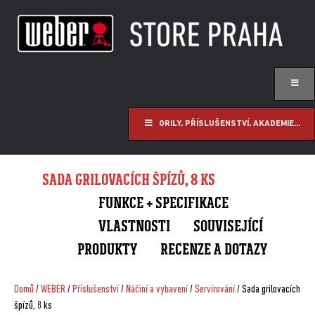
GRILY, PŘÍSLUŠENSTVÍ, AKADEMIE...
SADA GRILOVACÍCH ŠPÍZŮ, 8 KS
FUNKCE + SPECIFIKACE
VLASTNOSTI
SOUVISEJÍCÍ
PRODUKTY
RECENZE A DOTAZY
Domů
/
WEBER
/
Příslušenství
/
Náčiní a vybavení
/
Servírování
/ Sada grilovacích
špízů, 8 ks