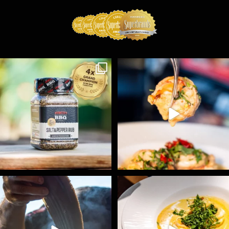
Koření Suncity – autentická BBQ chuť u vás doma!
...
Spoustu podobných triků, které vám usnadní nejenom
...
1
0
9
0
Ryba na grilu je opravdu rychlá, a stejně tak
...
Všechny fámozní recepty, které znáte z našich
...
12
0
8
0