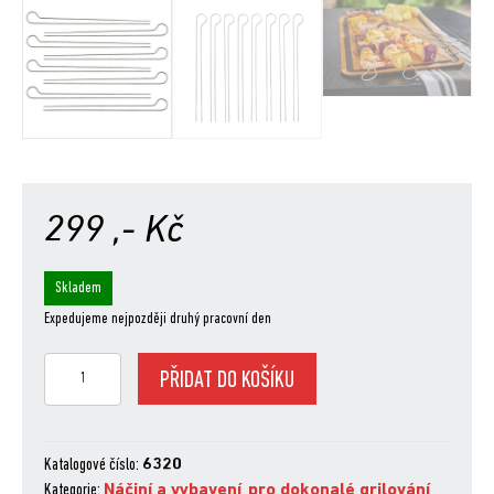
299
,- Kč
Skladem
Expedujeme nejpozději druhý pracovní den
Sada
PŘIDAT DO KOŠÍKU
grilovacích
špízů,
8
ks
Katalogové číslo:
6320
množství
Kategorie:
Náčiní a vybavení
,
pro dokonalé grilování
,