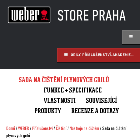
GRILY, PŘÍSLUŠENSTVÍ, AKADEMIE...
SADA NA ČIŠTĚNÍ PLYNOVÝCH GRILŮ
FUNKCE + SPECIFIKACE
VLASTNOSTI
SOUVISEJÍCÍ
PRODUKTY
RECENZE A DOTAZY
Domů
/
WEBER
/
Příslušenství
/
Čištění
/
Nástroje na čištění
/ Sada na čištění
plynových grilů