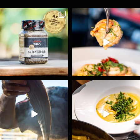
Koření Suncity – autentická BBQ chuť u vás doma!
...
Spoustu podobných triků, které vám usnadní nejenom
...
1
0
9
0
Ryba na grilu je opravdu rychlá, a stejně tak
...
Všechny fámozní recepty, které znáte z našich
...
12
0
8
0