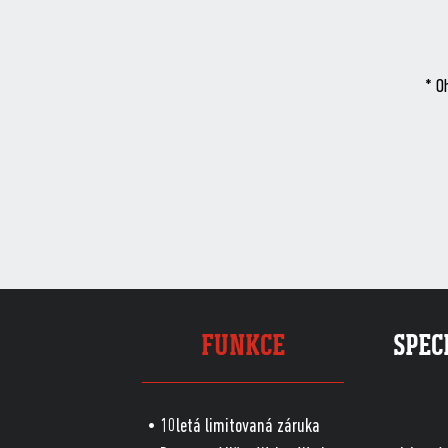
* O
FUNKCE
SPEC
• 10letá limitovaná záruka