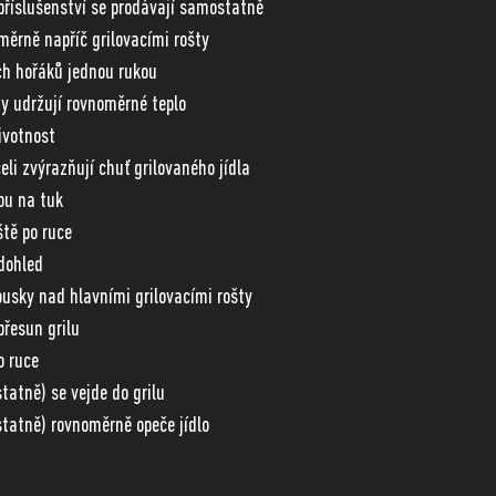
příslušenství se prodávají samostatně
měrně napříč grilovacími rošty
ch hořáků jednou rukou
ty udržují rovnoměrné teplo
ivotnost
li zvýrazňují chuť grilovaného jídla
ou na tuk
ště po ruce
dohled
housky nad hlavními grilovacími rošty
řesun grilu
o ruce
atně) se vejde do grilu
statně) rovnoměrně opeče jídlo