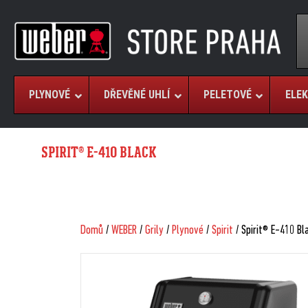
PLYNOVÉ
DŘEVĚNÉ UHLÍ
PELETOVÉ
ELEK
SPIRIT® E-410 BLACK
Domů
/
WEBER
/
Grily
/
Plynové
/
Spirit
/ Spirit® E-410 Bl