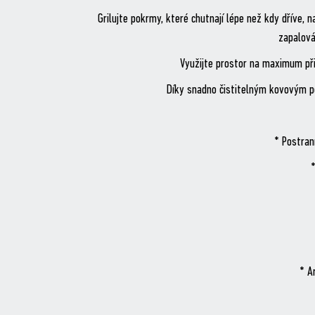
Grilujte pokrmy, které chutnají lépe než kdy dříve
zapalová
Využijte prostor na maximum př
Díky snadno čistitelným kovovým po
* Postran
*
* A