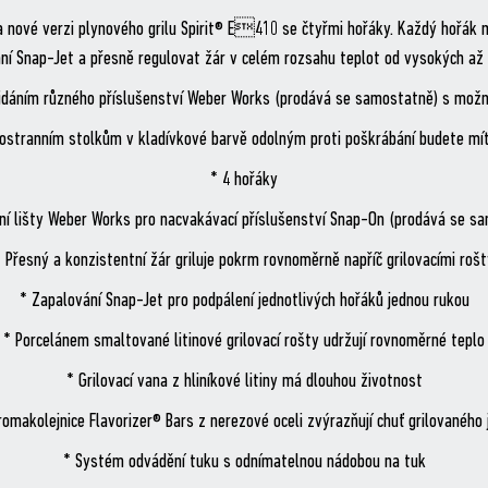
, na nové verzi plynového grilu Spirit® E410 se čtyřmi hořáky. Každý hořá
ní Snap-Jet a přesně regulovat žár v celém rozsahu teplot od vysokých až 
idáním různého příslušenství Weber Works (prodává se samostatně) s možno
stranním stolkům v kladívkové barvě odolným proti poškrábání budete mít ta
* 4 hořáky
ní lišty Weber Works pro nacvakávací příslušenství Snap-On (prodává se s
 Přesný a konzistentní žár griluje pokrm rovnoměrně napříč grilovacími roš
* Zapalování Snap-Jet pro podpálení jednotlivých hořáků jednou rukou
* Porcelánem smaltované litinové grilovací rošty udržují rovnoměrné teplo
* Grilovací vana z hliníkové litiny má dlouhou životnost
romakolejnice Flavorizer® Bars z nerezové oceli zvýrazňují chuť grilovaného j
* Systém odvádění tuku s odnímatelnou nádobou na tuk