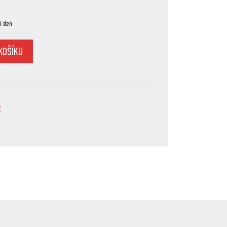
í den
KOŠÍKU
6
t