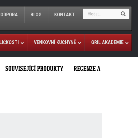
S
S
/PODPORA
BLOG
KONTAKT
e
e
a
a
r
r
c
c
h
LIČKOSTI
VENKOVNÍ KUCHYNĚ
GRIL AKADEMIE
h
SOUVISEJÍCÍ PRODUKTY
RECENZE A