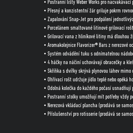
• Postranní lišty Weber Works pro nacvakávací 
• Přesný a konzistentní žár griluje pokrm rovno
• Zapalování Snap-Jet pro podpálení jednotlivý
• Porcelánem smaltované litinové grilovací roš
• Grilovací vana z hliníkové litiny má dlouhou ž
• Aromakolejnice Flavorizer® Bars z nerezové oce
• Systém odvádění tuku s odnímatelnou nádob
• 4 háčky na náčiní uchovávají obracečky a kle
• Skříňka s dvířky skrývá plynovou láhev mimo 
• Ohřívací rošt udržuje jídlo teplé nebo opéká 
• Odolná kolečka do každého počasí usnadňují p
• Postranní stolky umožňují mít potřeby vždy p
• Nerezová vkládací plancha (prodává se samost
• Příslušenství pro rotisserie (prodává se samo