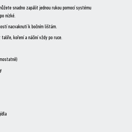
k můžete snadno zapálit jednou rukou pomocí systému
po nízké.
stí nacvaknutí k bočním lištám.
líře, koření a náčiní vždy po ruce.
amostatně)
ty
ídla