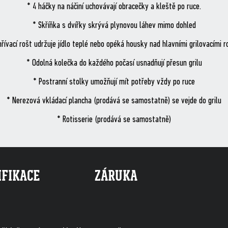
* 4 háčky na náčiní uchovávají obracečky a kleště po ruce.
* Skříňka s dvířky skrývá plynovou láhev mimo dohled
hřívací rošt udržuje jídlo teplé nebo opéká housky nad hlavními grilovacími r
* Odolná kolečka do každého počasí usnadňují přesun grilu
* Postranní stolky umožňují mít potřeby vždy po ruce
* Nerezová vkládací plancha (prodává se samostatně) se vejde do grilu
* Rotisserie (prodává se samostatně)
IFIKACE
ZÁRUKA