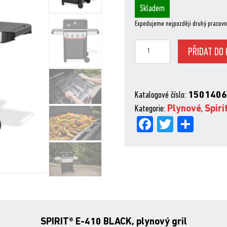
Skladem
Expedujeme nejpozději druhý pracovn
Spirit®
PŘIDAT DO 
E-
410
Black
Katalogové číslo:
150140
množství
Kategorie:
Plynové
,
Spiri
Fa
Tw
Sh
ce
itt
are
bo
er
ok
SPIRIT® E-410 BLACK, plynový gril