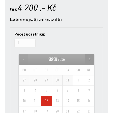
4 200
,- Kč
Cena:
Expedujeme nejpozději druhý pracovní den
Počet účastníků:
SRPEN
2026
PO
ÚT
ST
ČT
PÁ
SO
NE
27
28
29
30
31
1
2
3
4
5
6
7
8
9
10
11
12
13
14
15
16
17
18
19
20
21
22
23