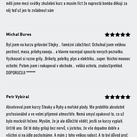
Hodnocení
z 5
měli jsme mezi svátky zkušební kurz a musím říct že naprostá bomba děkuji za
něj teď už jen to zvládnout sám
Michal Bures
Hodnocení
z 5
Byl jsem na kurzu grilování Stejky… famózní záležitost. Ochutnal jsem velikou
pestrost, masa, prilohy,naooju… a hlavne nacerpal spoustu novych poznatku.
Vyzkousel si ruzne grily…Brikety, peletky, plyn a elektriku…super. Vsichni mooooc
ochotni. Potom jsem i nakupoval v obchode… veliká ochota, znalost/prehled.
DOPORUCUJI ******
Petr Vybíral
Hodnocení
z 5
Absolvoval jsem kurzy Steaky a Ryby a mořské plody. Vše proběhlo absolutně
profesionálně a ve velmi příjemné atmosféře. Nemá smysl opakovat to, co už
bylo mockrát řečeno. Myslím, že je ale důležité vědět, jestli se kurzy vyplatí.
Určitě ano. Od té doby griluji bez nervů, s jistotou, že vše dopadne dobře a
všichni si na jídle pochutnáme. A mám z toho velkou radost. A to byl důvod proč