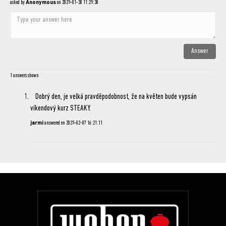
asked by
Anonymous
on
2025-01-30 11:25:38
1 answers shown
Dobrý den, je velká pravděpodobnost, že na květen bude vypsán
víkendový kurz STEAKY.
jarmi
answered on
2025-02-07 16:21:11