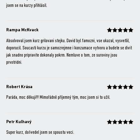
jsem se na kurzy přihlásil.
Rampa McKvack
Hodnocení
z 5
Absolvoval jsem kurz grilovani stejku. David byl famozni, vse ukazal, vysvetlil,
doporucil. Soucasti kurzu je samozrejmne i konzumace vytvoru a budete se divit
jak snadno pripravite dokonaly pokrm. Nemluve o tom, ze suroviny jsou
prvotridni.
Robert Krása
Hodnocení
z 5
Paráda, moc děkuji!!! Mimořádně příjemný tým, moc jsem si to užil.
Petr Kulhavý
Hodnocení
z 5
Super kurz, do6vedel jsem se spoustu veci.