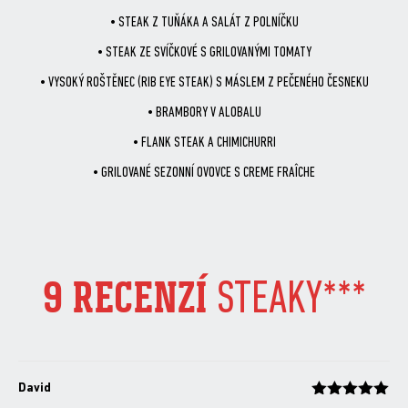
• STEAK Z TUŇÁKA A SALÁT Z POLNÍČKU
• STEAK ZE SVÍČKOVÉ S GRILOVANÝMI TOMATY
• VYSOKÝ ROŠTĚNEC (RIB EYE STEAK) S MÁSLEM Z PEČENÉHO ČESNEKU
• BRAMBORY V ALOBALU
• FLANK STEAK A CHIMICHURRI
• GRILOVANÉ SEZONNÍ OVOVCE S CREME FRAÎCHE
9 RECENZÍ
STEAKY***
David