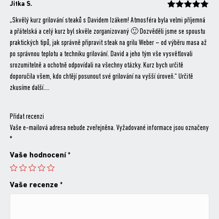
Jitka S.
Hodnocení
z 5
„Skvělý kurz grilování steaků s Davidem Izákem! Atmosféra byla velmi příjemná
a přátelská a celý kurz byl skvěle zorganizovaný 🙂 Dozvěděli jsme se spoustu
praktických tipů, jak správně připravit steak na grilu Weber – od výběru masa až
po správnou teplotu a techniku grilování. David a jeho tým vše vysvětlovali
srozumitelně a ochotně odpovídali na všechny otázky. Kurz bych určitě
doporučila všem, kdo chtějí posunout své grilování na vyšší úroveň.“ Určitě
zkusíme další….
Přidat recenzi
Vaše e-mailová adresa nebude zveřejněna.
Vyžadované informace jsou označeny
*
Vaše hodnocení
*
Vaše recenze
*