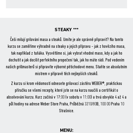
ce
itt
are
bo
er
ok
STEAKY ***
Češi milují grilování masa a steaků. Umíte je ale správně připravit? Na tomto
kurzu se zaměříme výhradně na steaky a jejich přípravu - jak z hovězího masa,
tak například z tuňáka. Vysvětlíme si, jak vybrat vhodné maso, kdy a jak ho
dochutit a jak docílit perfektního propečení tak, jak ho máte rádi. Pod vedením
našich grillmasterů si připravíte výborné pětichodové menu. Staňte se absolutním
mistrem v přípravě těch nejlepších steaků.
Z kurzu si krom vědomostí odnesete grilovací zástěru WEBER®, praktickou
příručku se všemi recepty, které jste se na kurzu naučili a certifikát o
absolvování kurzu. Kurz začíná v 17:00 (v sobotu v 11:00) a trvá obvykle 4 až 4 a
půl hodiny na adrese Weber Store Praha, Průběžná 3210/80B, 100 00 Praha 10
Strašnice.
MENU: