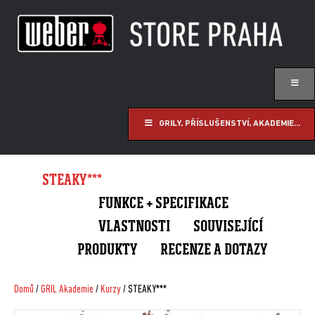
GRILY, PŘÍSLUŠENSTVÍ, AKADEMIE...
STEAKY***
FUNKCE + SPECIFIKACE
VLASTNOSTI
SOUVISEJÍCÍ
PRODUKTY
RECENZE A DOTAZY
Domů
/
GRIL Akademie
/
Kurzy
/ STEAKY***