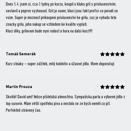
Dnes 5.4. jsem si, cca 3 tydny po kurzu, koupil u kluku gril s prislusenstvim,
sestavil a poprve vyzkousel. Gril je suoer, kluci jsou fakt profici co poradi se
vsim. Super je moznost prikoupeni prislusenstvi ke grilu, coz je vyhoda teto
znacky grilu, jeho nakup se vzhledem ke kvalite vyplati.
Kluci diky, grilovani bude nyni radost a hura na dalsi kurz!!!!
Tomáš Semerák
Hodnocení
z 5
Kurz steaky – super zážitek, milý kolektiv a úžasné jídlo. Všem doporučuji
Martin Prouza
Hodnocení
z 5
Skvělé! David umí! Velice přátelská atmosféra. Sympaticka parta a výborné jídlo z
top surovin. Mám větší spotřebu piva a nestalo se ze bych neměl co pít.
Perfektně strávený čas.