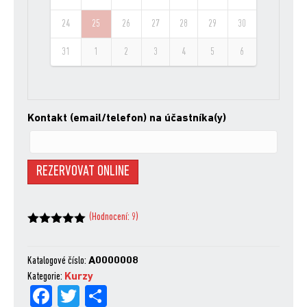
24
25
26
27
28
29
30
31
1
2
3
4
5
6
Kontakt (email/telefon) na účastníka(y)
REZERVOVAT ONLINE
(Hodnocení:
9
)
Hodnoceno
z 5
na základě
hodnocení
Katalogové číslo:
A0000008
zákazníků
Kategorie:
Kurzy
Fa
Tw
Sh