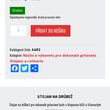
Skladem
Expedujeme nejpozději druhý pracovní den
Stojan
PŘIDAT DO KOŠÍKU
na
drůbež
množství
Katalogové číslo:
6482
Kategorie:
Náčiní a vybavení
,
pro dokonalé grilování
,
Stojany a rotiserie
Fa
Tw
Sh
ce
itt
are
bo
er
ok
STOJAN NA DRŮBEŽ
Stojan na drůbež pro dokonalé grilované kuře s křupavou kůží a šťavnatým