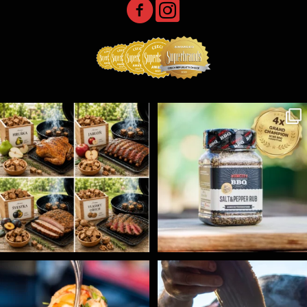
Udící špalíky - BORN TO SMOKE - různé druhy k
...
Koření Suncity – autentická BBQ chuť u vás doma!
...
3
0
1
0
Spoustu podobných triků, které vám usnadní nejenom
...
Ryba na grilu je opravdu rychlá, a stejně tak
...
9
0
12
0