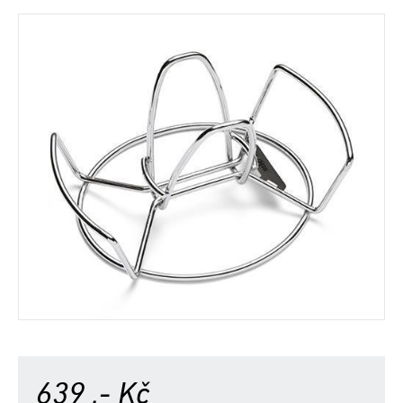
639
,- Kč