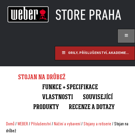
GRILY, PŘÍSLUŠENSTVÍ, AKADEMIE...
STOJAN NA DRŮBEŽ
FUNKCE + SPECIFIKACE
VLASTNOSTI
SOUVISEJÍCÍ
PRODUKTY
RECENZE A DOTAZY
Domů
/
WEBER
/
Příslušenství
/
Náčiní a vybavení
/
Stojany a rotiserie
/ Stojan na
drůbež