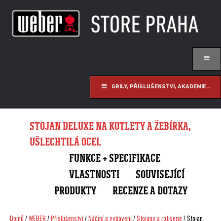
GRILY, PŘÍSLUŠENSTVÍ, AKADEMIE...
STOJAN DELUXE NA KOTLETY A ŽEBÍRKA,
UŠLECHTILÁ OCEL
FUNKCE + SPECIFIKACE
VLASTNOSTI
SOUVISEJÍCÍ
PRODUKTY
RECENZE A DOTAZY
Domů
/
WEBER
/
Příslušenství
/
Náčiní a vybavení
/
Stojany a rotiserie
/ Stojan