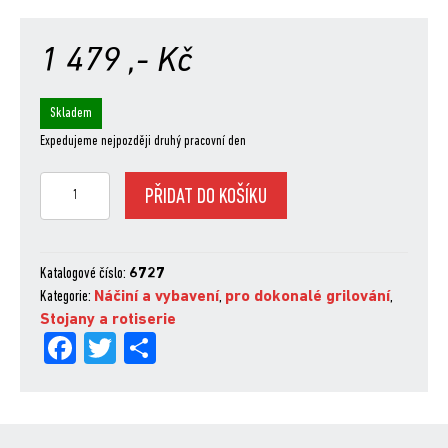
1 479
,- Kč
Skladem
Expedujeme nejpozději druhý pracovní den
Stojan
PŘIDAT DO KOŠÍKU
Deluxe
na
kotlety
a
Katalogové číslo:
6727
žebírka,
Kategorie:
Náčiní a vybavení
,
pro dokonalé grilování
,
ušlechtilá
Stojany a rotiserie
Fa
Tw
Sh
ocel
množství
ce
itt
are
bo
er
ok