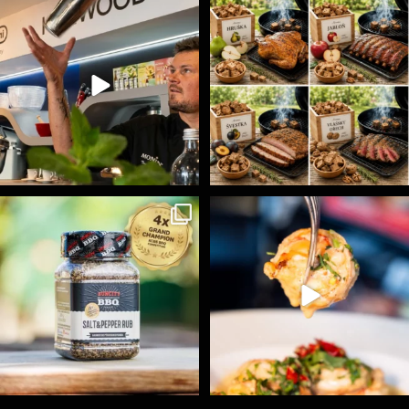
Jak může chutnat grilovačka s párováním koktejlů
...
Udící špalíky - BORN TO SMOKE - různé druhy k
...
15
0
6
0
Koření Suncity – autentická BBQ chuť u vás doma!
...
Spoustu podobných triků, které vám usnadní nejenom
...
1
0
9
0