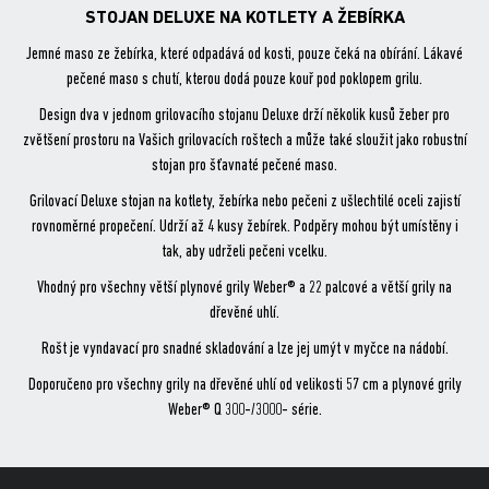
STOJAN DELUXE NA KOTLETY A ŽEBÍRKA
Jemné maso ze žebírka, které odpadává od kosti, pouze čeká na obírání. Lákavé
pečené maso s chutí, kterou dodá pouze kouř pod poklopem grilu.
Design dva v jednom grilovacího stojanu Deluxe drží několik kusů žeber pro
zvětšení prostoru na Vašich grilovacích roštech a může také sloužit jako robustní
stojan pro šťavnaté pečené maso.
Grilovací Deluxe stojan na kotlety, žebírka nebo pečeni z ušlechtilé oceli zajistí
rovnoměrné propečení. Udrží až 4 kusy žebírek. Podpěry mohou být umístěny i
tak, aby udrželi pečeni vcelku.
Vhodný pro všechny větší plynové grily Weber® a 22 palcové a větší grily na
dřevěné uhlí.
Rošt je vyndavací pro snadné skladování a lze jej umýt v myčce na nádobí.
Doporučeno pro všechny grily na dřevěné uhlí od velikosti 57 cm a plynové grily
Weber® Q 300-/3000- série.