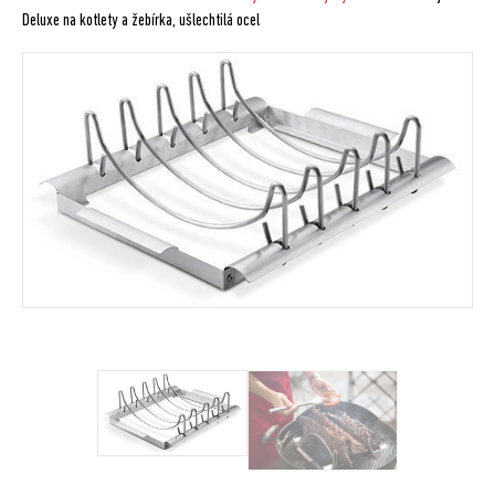
Deluxe na kotlety a žebírka, ušlechtilá ocel