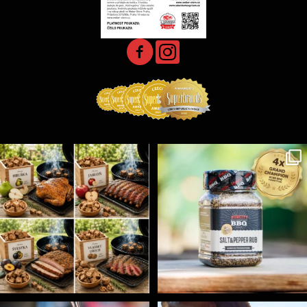
Udící špalíky - BORN TO SMOKE - různé druhy k
...
Koření Suncity – autentická BBQ chuť u vás doma!
...
5
0
1
0