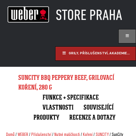
GRILY, PŘÍSLUŠENSTVÍ, AKADEMIE...
SUNCITY BBQ PEPPERY BEEF, GRILOVACÍ
KOŘENÍ, 280 G
FUNKCE + SPECIFIKACE
VLASTNOSTI
SOUVISEJÍCÍ
PRODUKTY
RECENZE A DOTAZY
Domů
/
WEBER
/
Příslušenství
/
Nutné maličkosti
/
Koření
/
SUNCITY
/ SunCity