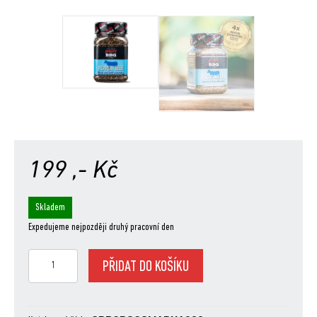
199
,- Kč
Skladem
Expedujeme nejpozději druhý pracovní den
SunCity
PŘIDAT DO KOŠÍKU
BBQ
Peppery
Beef,