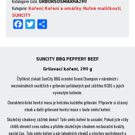
Grilovací
Katalogové číslo:
GRBORSOSMARHA280
koření,
Kategorie:
Koření
,
Koření a omáčky
,
Nutné maličkosti
,
280
SUNCITY
Fa
Tw
Sh
g
množství
ce
itt
are
bo
er
ok
SUNCITY BBQ PEPPERY BEEF
Grilovací koření, 280 g
Čtyřikrát získali SunCity BBQ ocenění Grand Champion v národních i
mezinárodních soutěžích v grilování pořádaných pod záštitou KCBS s jejich
vyvinutým kořením.
Charakteristické hovězí maso je hvězdou každého grilování. Připravte si úžasný
steak a další grilované hovězí maso s touto směsí koření.
Skutečný steakový zážitek doma? Tato směs koření to usnadní. Pokud jste vždy
chtěli ohromit svou rodinu a přátele skutečným steakem restaurační kvality,
nastal čas. Tato směs koření a pár lahodných steaků a všechny pochybnosti o