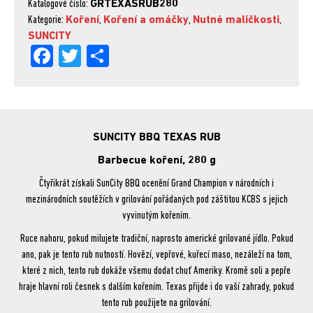
Barbecue
Katalogové číslo:
GRTEXASRUB280
koření,
Kategorie:
Koření
,
Koření a omáčky
,
Nutné maličkosti
,
280
SUNCITY
Fa
Tw
Sh
g
množství
ce
itt
are
bo
er
ok
SUNCITY BBQ TEXAS RUB
Barbecue koření, 280 g
Čtyřikrát získali SunCity BBQ ocenění Grand Champion v národních i
mezinárodních soutěžích v grilování pořádaných pod záštitou KCBS s jejich
vyvinutým kořením.
Ruce nahoru, pokud milujete tradiční, naprosto americké grilované jídlo. Pokud
ano, pak je tento rub nutností. Hovězí, vepřové, kuřecí maso, nezáleží na tom,
které z nich, tento rub dokáže všemu dodat chuť Ameriky. Kromě soli a pepře
hraje hlavní roli česnek s dalším kořením. Texas přijde i do vaší zahrady, pokud
tento rub použijete na grilování.