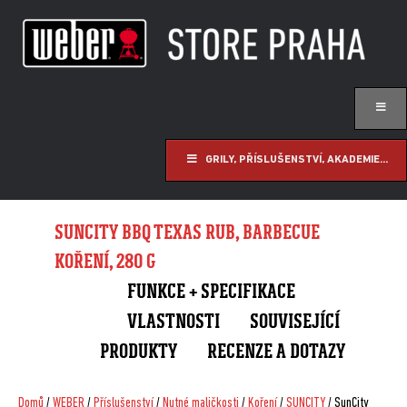
GRILY, PŘÍSLUŠENSTVÍ, AKADEMIE...
SUNCITY BBQ TEXAS RUB, BARBECUE
KOŘENÍ, 280 G
FUNKCE + SPECIFIKACE
VLASTNOSTI
SOUVISEJÍCÍ
PRODUKTY
RECENZE A DOTAZY
Domů
/
WEBER
/
Příslušenství
/
Nutné maličkosti
/
Koření
/
SUNCITY
/ SunCity