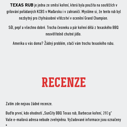
TEXAS RUB
je jedna ze směsí koření, která byla použita na soutěžích v
grilování pořádaných KCBS v Maďarsku i v zahraničí. Myslíme si, že tento rub byl
nezbytný pro čtyřnásobné vítězství v ocenění Grand Champion.
Sůl, pepř a všechno dobré. Trocha česneku a pár koření dělá z texaského BBQ
neuvěřitelně chutné jídlo.
Amerika u vás doma? Žádný problém, stačí vám trochu texaského rubu.
RECENZE
Zatím zde nejsou žádné recenze.
Buďte první, kdo ohodnotí „SunCity BBQ Texas rub, Barbecue koření, 280 g“
Vaše e-mailová adresa nebude zveřejněna.
Vyžadované informace jsou označeny
*