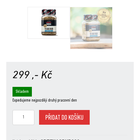
299
,- Kč
Skladem
Expedujeme nejpozději druhý pracovní den
SunCity
PŘIDAT DO KOŠÍKU
BBQ
Texas
rub,