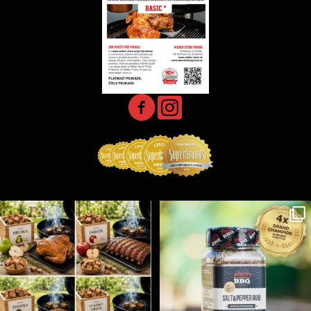
Udící špalíky - BORN TO SMOKE - různé druhy k
...
Koření Suncity – autentická BBQ chuť u vás doma!
...
5
0
1
0