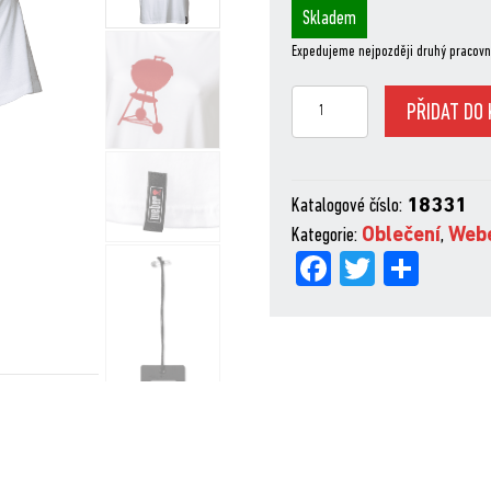
Skladem
Expedujeme nejpozději druhý pracovn
T-
PŘIDAT DO 
SHIRT
KETTLE
WHITE
Katalogové číslo:
18331
LADIES
Kategorie:
Oblečení
,
Webe
XL
Fa
Tw
Sh
množství
ce
itt
are
bo
er
ok