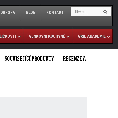
S
S
/PODPORA
BLOG
KONTAKT
e
e
a
a
r
r
c
c
h
LIČKOSTI
VENKOVNÍ KUCHYNĚ
GRIL AKADEMIE
h
SOUVISEJÍCÍ PRODUKTY
RECENZE A