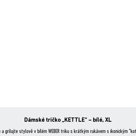
Dámské tričko „KETTLE“ – bílé, XL
 a grilujte stylově v bílém WEBER triku s krátkým rukávem s ikonickým "ko