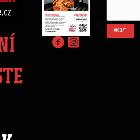
ODESLAT
NÍ
STE