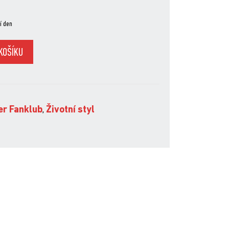
í den
KOŠÍKU
r Fanklub
,
Životní styl