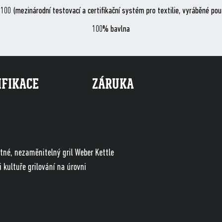
 100 (mezinárodní testovací a certifikační systém pro textilie, vyráběné p
100% bavlna
IFIKACE
ZÁRUKA
tné, nezaměnitelný gril Weber Kettle
i kultuře grilování na úrovni