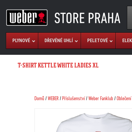
PLYNOVÉ
DŘEVĚNÉ UHLÍ
PELETOVÉ
ELEK
T-SHIRT KETTLE WHITE LADIES XL
Domů
/
WEBER
/
Příslušenství
/
Weber Fanklub
/
Oblečení