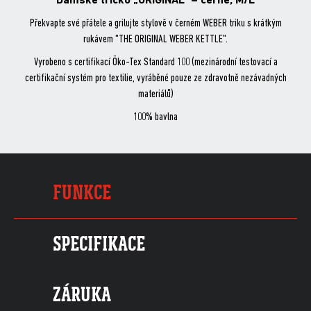
Dámské tričko „ORIGINAL“ – černé, M/L
Překvapte své přátele a grilujte stylově v černém WEBER triku s krátkým
rukávem "THE ORIGINAL WEBER KETTLE".
Vyrobeno s certifikací Öko-Tex Standard 100 (mezinárodní testovací a
certifikační systém pro textilie, vyráběné pouze ze zdravotně nezávadných
materiálů)
100% bavlna
FUNKCE
SPECIFIKACE
ZÁRUKA