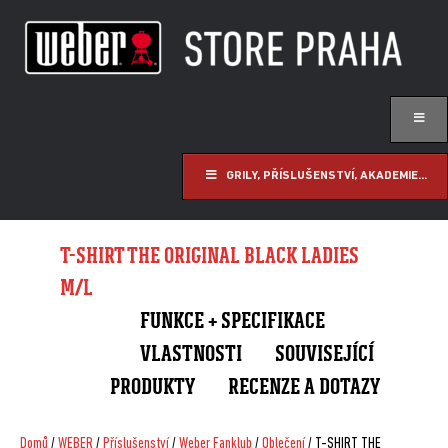
GRILY, PŘÍSLUŠENSTVÍ, AKADEMIE...
T-SHIRT THE ORIGINAL BLACK LADIES
M/L
FUNKCE + SPECIFIKACE
VLASTNOSTI
SOUVISEJÍCÍ
PRODUKTY
RECENZE A DOTAZY
Domů
/
WEBER
/
Příslušenství
/
Weber Fanklub
/
Oblečení
/ T-SHIRT THE