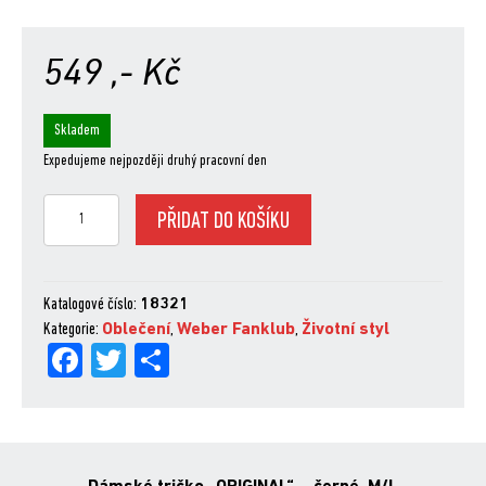
549
,- Kč
Skladem
Expedujeme nejpozději druhý pracovní den
T-
PŘIDAT DO KOŠÍKU
SHIRT
THE
ORIGINAL
BLACK
Katalogové číslo:
18321
LADIES
Kategorie:
Oblečení
,
Weber Fanklub
,
Životní styl
Fa
Tw
Sh
M/L
množství
ce
itt
are
bo
er
ok