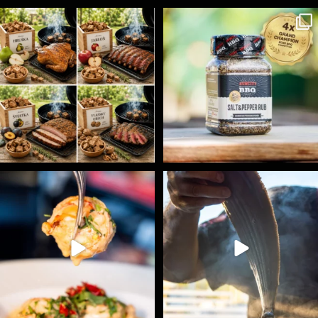
Udící špalíky - BORN TO SMOKE - různé druhy k
...
Koření Suncity – autentická BBQ chuť u vás doma!
...
5
0
1
0
Spoustu podobných triků, které vám usnadní nejenom
...
Ryba na grilu je opravdu rychlá, a stejně tak
...
9
0
12
0