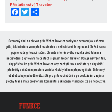
Příslušenství
,
Traveler
Fa
Tw
Sh
ce
itt
are
bo
er
ok
Ochranný obal na převoz grilu Weber Traveler poskytuje ochranu jak vašemu
grilu, tak interiéru vozu před mastnotou a nečistotami. Integrovaná úložná kapsa
pojme vaše grilovací náčiní. Chraňte interiér svého vozidla před tukem a
nečistotami z grilování na cestách s grilem Weber Traveler. Obal je navržen tak,
aby přiléhal ke grilu Weber Traveler, aby zachytil tuk a nečistoty a aby další
předměty v úložném prostoru vozidla zůstaly během přepravy čisté. Ochranný
obal obsahuje pohodlné úložiště pro grilovací náčiní a po poskládání zaujímá
plochý tvar a malý prostor pro kompaktní uskladnění v případě, že se nepoužívá.
FUNKCE