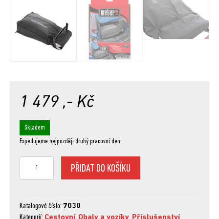
1 479
,- Kč
Skladem
Expedujeme nejpozději druhý pracovní den
Obal
PŘIDAT DO KOŠÍKU
pro
převoz
TRAVELER
množství
Katalogové číslo:
7030
Kategorií:
Cestovní
,
Obaly a vozíky
,
Příslušenství
,