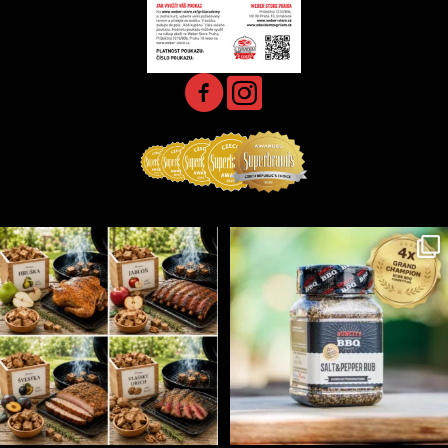
Udící špalíky - BORN TO SMOKE - různé druhy k
...
Koření Suncity – autentická BBQ chuť u vás doma!
...
5
0
1
0