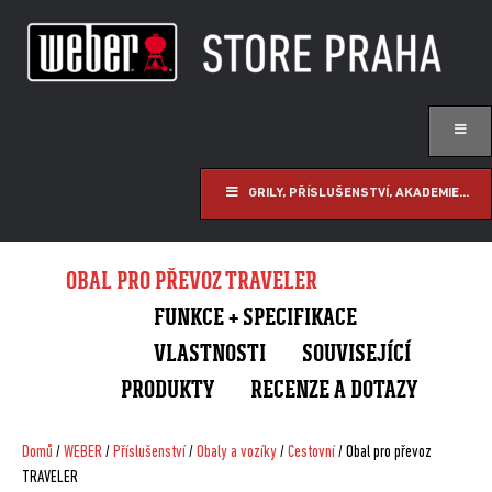
GRILY, PŘÍSLUŠENSTVÍ, AKADEMIE...
OBAL PRO PŘEVOZ TRAVELER
FUNKCE + SPECIFIKACE
VLASTNOSTI
SOUVISEJÍCÍ
PRODUKTY
RECENZE A DOTAZY
Domů
/
WEBER
/
Příslušenství
/
Obaly a vozíky
/
Cestovní
/ Obal pro převoz
TRAVELER