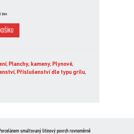
í den
KOŠÍKU
ení
,
Planchy, kameny
,
Plynové
,
enství
,
Příslušenství dle typu grilu
,
i. Porcelánem smaltovaný litinový povrch rovnoměrně