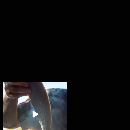
Ryba na grilu je opravdu rychlá, a stejně tak
...
12
0