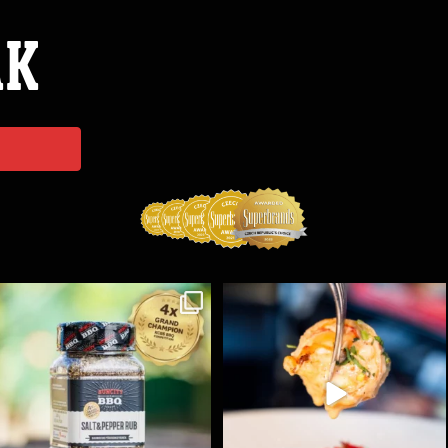
ÁK
Koření Suncity – autentická BBQ chuť u vás doma!
...
Spoustu podobných triků, které vám usnadní nejenom
...
1
0
9
0