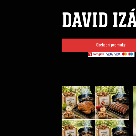
DAVID IZ
Obchodní podmínky
Udící špalíky - BORN TO SMOKE - různé druhy k
...
5
0