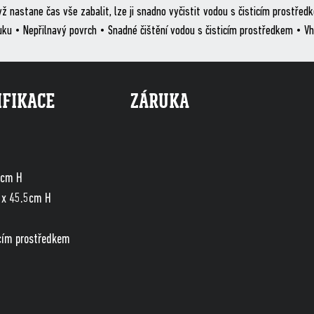
yž nastane čas vše zabalit, lze ji snadno vyčistit vodou s čisticím prostře
tuku • Nepřilnavý povrch • Snadné čištění vodou s čisticím prostředkem • V
IFIKACE
ZÁRUKA
5cm H
 x 45.5cm H
icím prostředkem