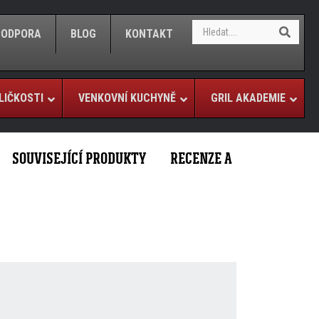
S
S
/PODPORA
BLOG
KONTAKT
e
e
a
a
r
r
c
c
h
LIČKOSTI
VENKOVNÍ KUCHYNĚ
GRIL AKADEMIE
h
SOUVISEJÍCÍ PRODUKTY
RECENZE A