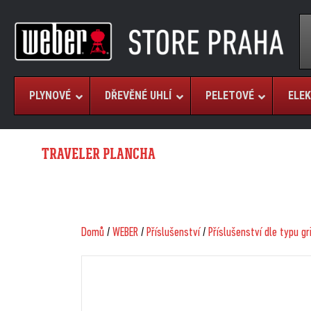
PLYNOVÉ
DŘEVĚNÉ UHLÍ
PELETOVÉ
ELEK
TRAVELER PLANCHA
Domů
/
WEBER
/
Příslušenství
/
Příslušenství dle typu gr