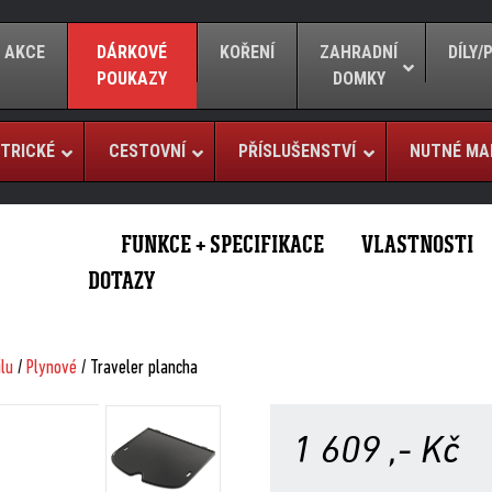
AKCE
DÁRKOVÉ
KOŘENÍ
ZAHRADNÍ
DÍLY
POUKAZY
DOMKY
TRICKÉ
CESTOVNÍ
PŘÍSLUŠENSTVÍ
NUTNÉ MA
FUNKCE + SPECIFIKACE
VLASTNOSTI
DOTAZY
ilu
/
Plynové
/ Traveler plancha
1 609
,- Kč