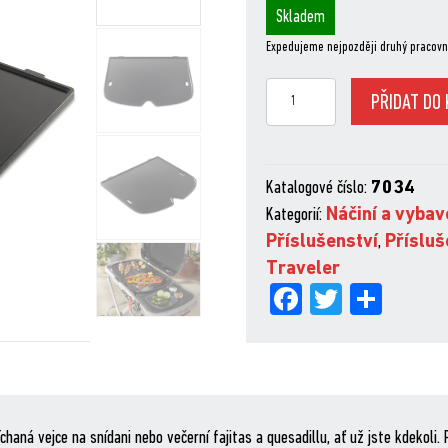
Skladem
Expedujeme nejpozději druhý pracovn
Traveler
PŘIDAT DO 
plancha
množství
Katalogové číslo:
7034
Kategorií:
Náčiní a vybav
Příslušenství
,
Přísluš
Traveler
Fa
Tw
Sh
ce
itt
are
bo
er
ok
chaná vejce na snídani nebo večerní fajitas a quesadillu, ať už jste kdekol