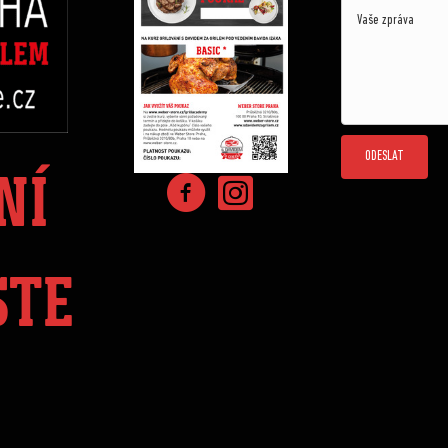
ODESLAT
NÍ
STE