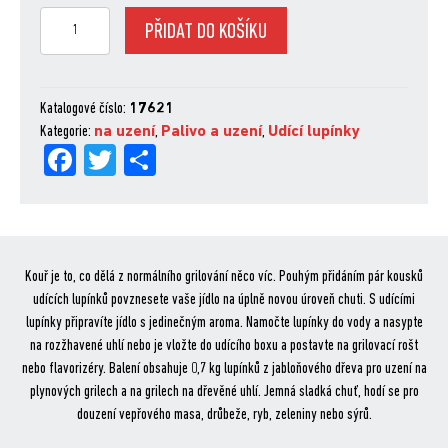
Udící
PŘIDAT DO KOŠÍKU
lupínky
jablko
množství
Katalogové číslo:
17621
Kategorie:
na uzení
,
Palivo a uzení
,
Udící lupínky
Fa
Tw
Sh
ce
itt
are
bo
er
ok
Kouř je to, co dělá z normálního grilování něco víc. Pouhým přidáním pár kousků
udících lupínků povznesete vaše jídlo na úplně novou úroveň chuti. S udícími
lupínky připravíte jídlo s jedinečným aroma. Namočte lupínky do vody a nasypte
na rozžhavené uhlí nebo je vložte do udícího boxu a postavte na grilovací rošt
nebo flavorizéry. Balení obsahuje 0,7 kg lupínků z jabloňového dřeva pro uzení na
plynových grilech a na grilech na dřevěné uhlí. Jemná sladká chuť, hodí se pro
douzení vepřového masa, drůbeže, ryb, zeleniny nebo sýrů.