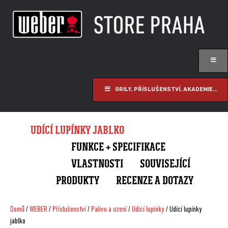
GRILY, PŘÍSLUŠENSTVÍ, AKADEMIE...
UDÍCÍ LUPÍNKY JABLKO
FUNKCE + SPECIFIKACE
VLASTNOSTI
SOUVISEJÍCÍ
PRODUKTY
RECENZE A DOTAZY
Domů
/
WEBER
/
Příslušenství
/
Palivo a uzení
/
Udící lupínky
/ Udící lupínky
jablko