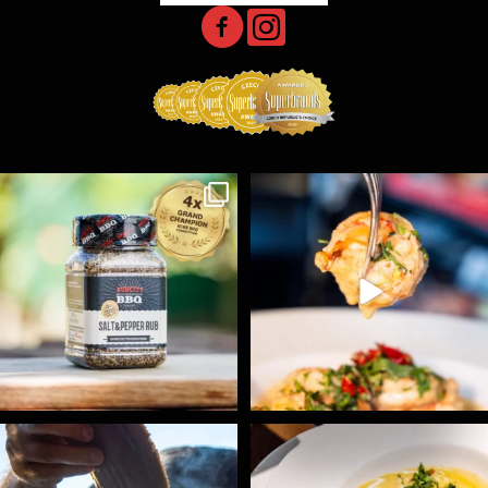
Koření Suncity – autentická BBQ chuť u vás doma!
...
Spoustu podobných triků, které vám usnadní nejenom
...
1
0
9
0
Ryba na grilu je opravdu rychlá, a stejně tak
...
Všechny fámozní recepty, které znáte z našich
...
12
0
8
0