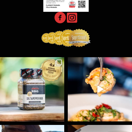
Koření Suncity – autentická BBQ chuť u vás doma!
...
Spoustu podobných triků, které vám usnadní nejenom
...
1
0
9
0
Ryba na grilu je opravdu rychlá, a stejně tak
...
Všechny fámozní recepty, které znáte z našich
...