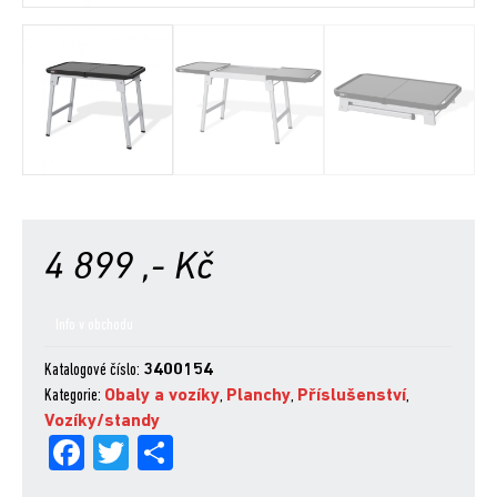
4 899
,- Kč
Info v obchodu
Katalogové číslo:
3400154
Kategorie:
Obaly a vozíky
,
Planchy
,
Příslušenství
,
Vozíky/standy
Fa
Tw
Sh
ce
itt
are