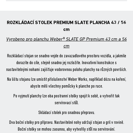
bo
er
ok
ROZKLÁDACÍ STOLEK PREMIUM SLATE PLANCHA 43 / 56
cm
Vyrobeno pro planchu Weber® SLATE GP Premium 43 cm a 56
cm
Rozkládací stojan se snadno vejde do zavazadlového prostoru vozidla, a jakmile
dorazíte do cíle, stejně snadno jej rozložíte. Inovativní konstrukce s
nastavitelnými nohami zajišťuje vodorovnou polohu planchy na různých površích.
Na lištu stojanu lze umístit příslušenství Weber Works, například dózu na koření,
abyste měli všechny pomůcky k planche po ruce.
Po vyjmutí planchy lze oba postranní stolky spojit k sobě, a vytvořit tak
servírovací stůl.
Skládací stolek pro snadnou přepravu.
Dva boční stolky pro přípravu. Nastavitelné nohy udržují stojan a gril v rovině.
Boční stolky se mohou zasunou, aby vytvořily stůl na servírování.