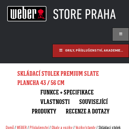
GRILY, PŘÍSLUŠENSTVÍ, AKADEMIE...
SKLÁDACÍ STOLEK PREMIUM SLATE
PLANCHA 43 / 56 CM
FUNKCE + SPECIFIKACE
VLASTNOSTI
SOUVISEJÍCÍ
PRODUKTY
RECENZE A DOTAZY
Domů
/
WEBER
/
Příslušenství
/
Obaly a vozíky
/
Vozíky/standy
/ Skládací stolek