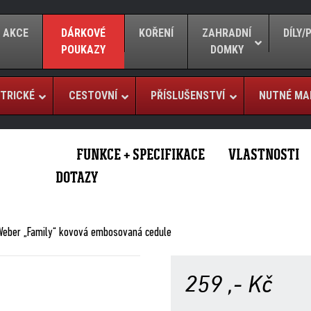
AKCE
DÁRKOVÉ
KOŘENÍ
ZAHRADNÍ
DÍLY
POUKAZY
DOMKY
TRICKÉ
CESTOVNÍ
PŘÍSLUŠENSTVÍ
NUTNÉ MA
FUNKCE + SPECIFIKACE
VLASTNOSTI
DOTAZY
Weber „Family“ kovová embosovaná cedule
259
,- Kč