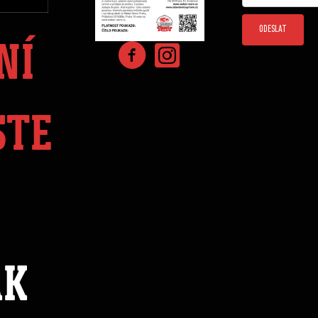
ODESLAT
NÍ
STE
ÁK