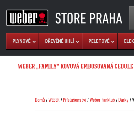
PLYNOVÉ
DŘEVĚNÉ UHLÍ
PELETOVÉ
ELEK
WEBER „FAMILY“ KOVOVÁ EMBOSOVANÁ CEDULE
Domů
/
WEBER
/
Příslušenství
/
Weber Fanklub
/
Dárky
/ 