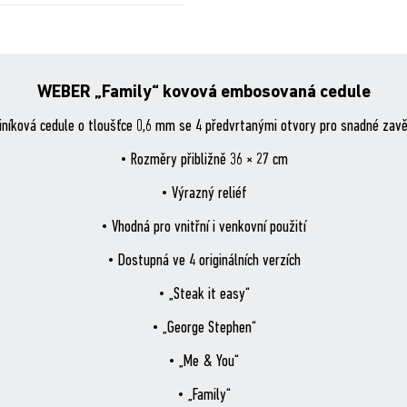
WEBER „Family“ kovová embosovaná cedule
iníková cedule o tloušťce 0,6 mm se 4 předvrtanými otvory pro snadné zav
• Rozměry přibližně 36 × 27 cm
• Výrazný reliéf
• Vhodná pro vnitřní i venkovní použití
• Dostupná ve 4 originálních verzích
• „Steak it easy“
• „George Stephen“
• „Me & You“
• „Family“