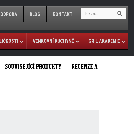
S
S
/PODPORA
BLOG
KONTAKT
e
e
a
a
r
r
c
c
h
LIČKOSTI
VENKOVNÍ KUCHYNĚ
GRIL AKADEMIE
h
SOUVISEJÍCÍ PRODUKTY
RECENZE A