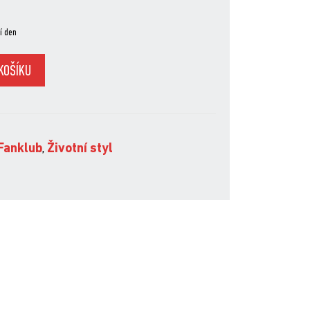
í den
KOŠÍKU
Fanklub
,
Životní styl