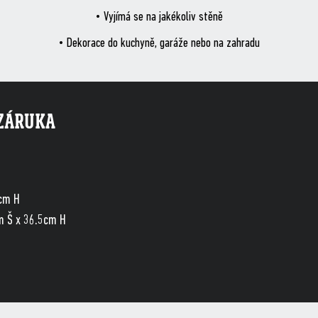
• Vyjímá se na jakékoliv stěně
• Dekorace do kuchyně, garáže nebo na zahradu
ZÁRUKA
6cm H
m Š x 36.5cm H