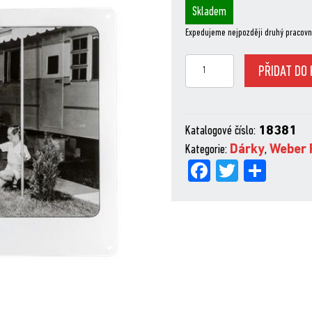
Skladem
Expedujeme nejpozději druhý pracovn
Weber
PŘIDAT DO 
„Family“
kovová
embosovaná
Katalogové číslo:
18381
cedule
Kategorie:
Dárky
,
Weber 
množství
Fa
Tw
Sh
ce
itt
are
bo
er
ok