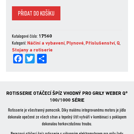
Weber®
PŘIDAT DO KOŠÍKU
Q™
Otáčecí
špíz,
Katalogové číslo:
17560
vhodný
Kategorií:
Náčiní a vybavení
,
Plynové
,
Příslušenství
,
Q
,
na
Stojany a rotiserie
grily
Fa
Tw
Sh
Q™
100/1000
ce
itt
are
série
bo
er
množství
ok
ROTISSERIE OTÁČECÍ ŠPÍZ VHODNÝ PRO GRILY WEBER Q®
100/1000 SÉRIE
Rotisserie je všestranný pomocník. Díky malému integrovanému motoru je jídlo
dokonale opečené ze všech stran a tepelný štít vytváří v kombinaci s poklopem
dokonalou horkovzdušnou troubu.
Nerezový otáčecí špíz rotisserie s výkonným elektromotorem pro grily řady