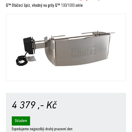
Q™ Otáčecí špíz, vhodný na grily Q™ 100/1000 série
4 379
,- Kč
Skladem
Expedujeme nejpozději druhý pracovní den