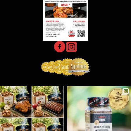
Udící špalíky - BORN TO SMOKE - různé druhy k
...
Koření Suncity – autentická BBQ chuť u vás doma!
...
1
0
1
0