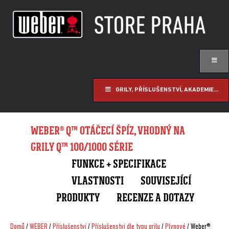
GRILY, PŘÍSLUŠENSTVÍ, AKADEMIE...
WEBER® Q™ OTÁČECÍ ŠPÍZ, VHODNÝ NA
GRILY Q™ 100/1000 SÉRIE
FUNKCE + SPECIFIKACE
VLASTNOSTI
SOUVISEJÍCÍ
PRODUKTY
RECENZE A DOTAZY
Domů
/
WEBER
/
Příslušenství
/
Příslušenství dle typu grilu
/
Plynové
/ Weber®