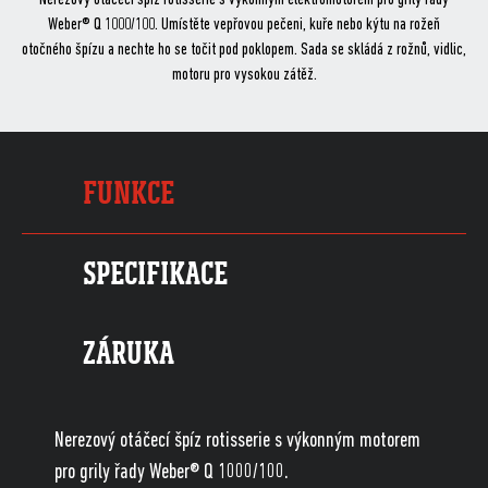
Weber® Q 1000/100. Umístěte vepřovou pečeni, kuře nebo kýtu na rožeň
otočného špízu a nechte ho se točit pod poklopem. Sada se skládá z rožnů, vidlic,
motoru pro vysokou zátěž.
FUNKCE
SPECIFIKACE
ZÁRUKA
Nerezový otáčecí špíz rotisserie s výkonným motorem
pro grily řady Weber® Q 1000/100.