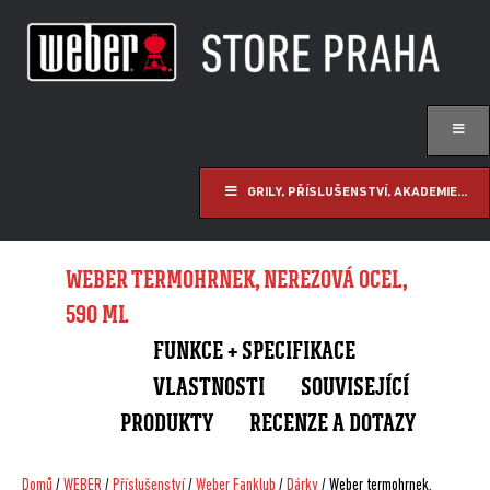
GRILY, PŘÍSLUŠENSTVÍ, AKADEMIE...
WEBER TERMOHRNEK, NEREZOVÁ OCEL,
590 ML
FUNKCE + SPECIFIKACE
VLASTNOSTI
SOUVISEJÍCÍ
PRODUKTY
RECENZE A DOTAZY
Domů
/
WEBER
/
Příslušenství
/
Weber Fanklub
/
Dárky
/ Weber termohrnek,