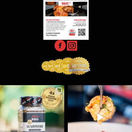
Koření Suncity – autentická BBQ chuť u vás doma!
...
Spoustu podobných triků, které vám usnadní nejenom
...
1
0
9
0