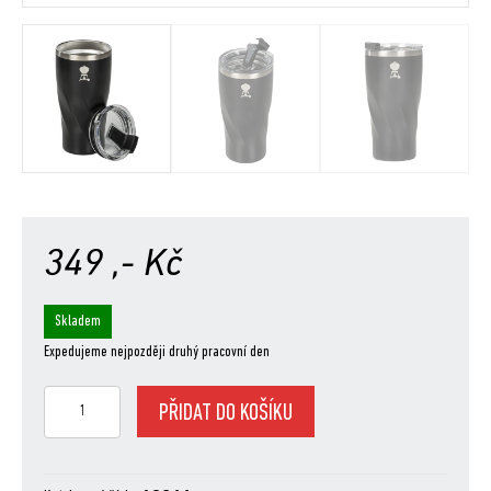
349
,- Kč
Skladem
Expedujeme nejpozději druhý pracovní den
Weber
PŘIDAT DO KOŠÍKU
termohrnek,
nerezová
ocel,