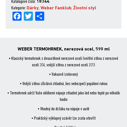
590
Katalogové číslo:
18344
ml
Kategorie:
Dárky
,
Weber Fanklub
,
Životní styl
Fa
Tw
Sh
množství
ce
itt
are
bo
er
ok
WEBER TERMOHRNEK, nerezová ocel, 590 ml
• Klasický termohrnek z dvoustěnné nerezové oceli (vnitřní stěna z nerezové
oceli 304, vnější stěna z nerezové oceli 201)
• Vakuově izolovaný
• Vnější stěna zůstává chladná, bez nebezpečí popálení rukou
• Termohrnek udrží Vaše oblíbené nápoje chladné jako led nebo teplé po několik
hodin
• Vhodný do držáku na nápoje v autě
• Praktický výklopný uzávěr lze zcela otevřít