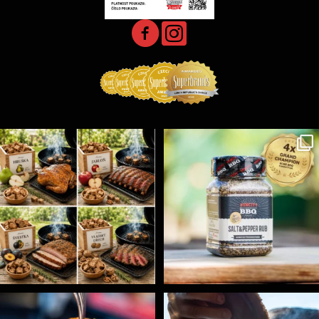
Udící špalíky - BORN TO SMOKE - různé druhy k
...
Koření Suncity – autentická BBQ chuť u vás doma!
...
3
0
1
0
Spoustu podobných triků, které vám usnadní nejenom
...
Ryba na grilu je opravdu rychlá, a stejně tak
...