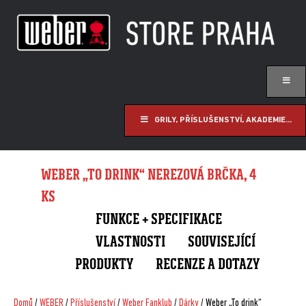
GRILY, PŘÍSLUŠENSTVÍ, AKADEMIE...
WEBER „TO DRINK“ NEREZOVÁ BRČKA, 4
KS
FUNKCE + SPECIFIKACE
VLASTNOSTI
SOUVISEJÍCÍ
PRODUKTY
RECENZE A DOTAZY
Domů
/
WEBER
/
Příslušenství
/
Weber Fanklub
/
Dárky
/ Weber „To drink“