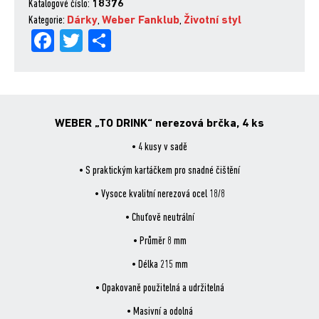
brčka,
Katalogové číslo:
18376
4
Kategorie:
Dárky
,
Weber Fanklub
,
Životní styl
Fa
Tw
Sh
ks
množství
ce
itt
are
bo
er
ok
WEBER „TO DRINK“ nerezová brčka, 4 ks
• 4 kusy v sadě
• S praktickým kartáčkem pro snadné čištění
• Vysoce kvalitní nerezová ocel 18/8
• Chuťově neutrální
• Průměr 8 mm
• Délka 215 mm
• Opakovaně použitelná a udržitelná
• Masivní a odolná