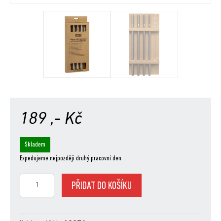
189
,- Kč
Skladem
Expedujeme nejpozději druhý pracovní den
Weber
PŘIDAT DO KOŠÍKU
„To
drink“
nerezová