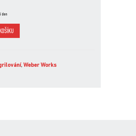
í den
KOŠÍKU
7
grilování
,
Weber Works