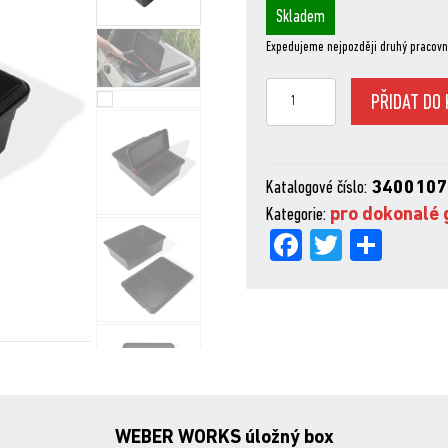
Skladem
Expedujeme nejpozději druhý pracovn
Weber
PŘIDAT DO 
Works
úložný
box
Katalogové číslo:
340010
množství
Kategorie:
pro dokonalé 
Fa
Tw
Sh
ce
itt
are
bo
er
ok
WEBER WORKS úložný box