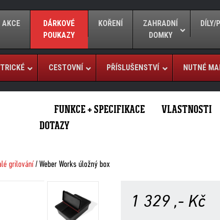
AKCE
DÁRKOVÉ
KOŘENÍ
ZAHRADNÍ
DÍLY
POUKAZY
DOMKY
TRICKÉ
CESTOVNÍ
PŘÍSLUŠENSTVÍ
NUTNÉ MA
FUNKCE + SPECIFIKACE
VLASTNOSTI
DOTAZY
lé grilování
/ Weber Works úložný box
1 329
,- Kč