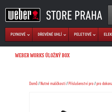
PLYNOVÉ
DŘEVĚNÉ UHLÍ
PELETOVÉ
ELEK
WEBER WORKS ÚLOŽNÝ BOX
Domů
/
Nutné maličkosti
/
Příslušenství pro
/
pro dokona