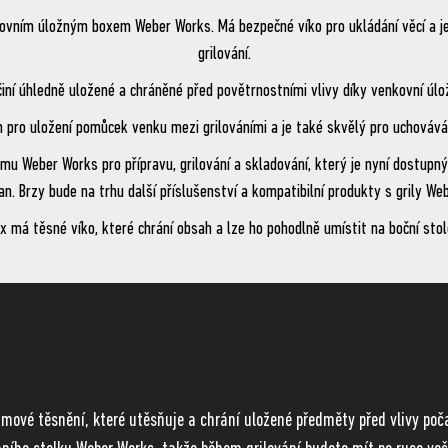
nkovním úložným boxem Weber Works. Má bezpečné víko pro ukládání věcí a je
grilování.
činí úhledně uložené a chráněné před povětrnostními vlivy díky venkovní ú
pro uložení pomůcek venku mezi grilováními a je také skvělý pro uchovávání
u Weber Works pro přípravu, grilování a skladování, který je nyní dostup
an. Brzy bude na trhu další příslušenství a kompatibilní produkty s grily We
x má těsné víko, které chrání obsah a lze ho pohodlně umístit na boční sto
mové těsnění, které utěsňuje a chrání uložené předměty před vlivy poča