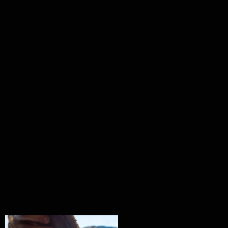
Ryba na grilu je opravdu rychlá, a stejně tak
...