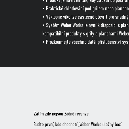
• Produkt je navržen tak, aby zapadl do postra
• Praktické skladování pod grilem nebo plancho
• Výklopné víko lze částečně otevřít pro snadný
• Systém Weber Works je nyní k dispozici s pl
kompatibilní produkty s grily a planchami Webe
• Prozkoumejte všechno další příslušenství syst
Zatím zde nejsou žádné recenze.
Buďte první, kdo ohodnotí „Weber Works úložný box“