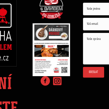
ODESLAT
NÍ
STE