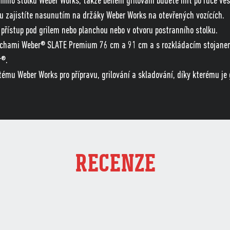
nního stolku Weber Works, takže během grilování budete mít po ruce veš
u zajistíte nasunutím na držáky Weber Works na otevřených vozících.
 přístup pod grilem nebo planchou nebo v otvoru postranního stolku.
anchami Weber® SLATE Premium 76 cm a 91 cm a s rozkládacím stojanem.
r®.
ému Weber Works pro přípravu, grilování a skladování, díky kterému je 
RECENZE