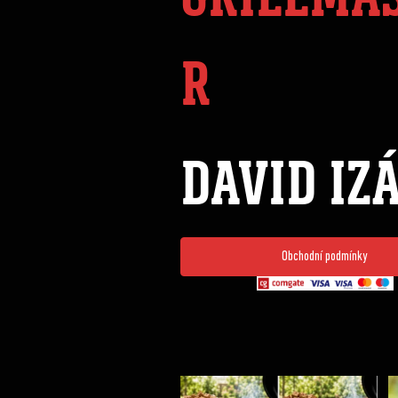
R
DAVID IZ
Obchodní podmínky
Udící špalíky - BORN TO SMOKE - různé druhy k
...