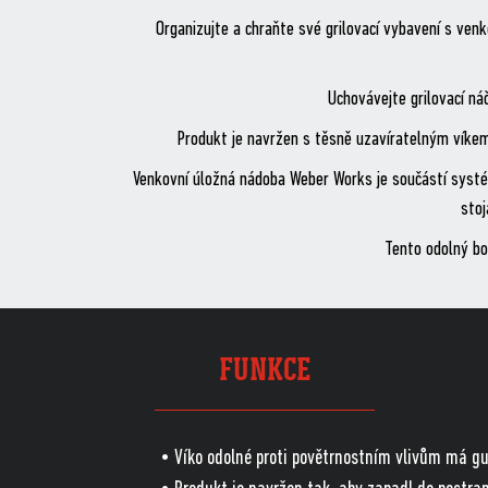
Organizujte a chraňte své grilovací vybavení s ve
Uchovávejte grilovací ná
Produkt je navržen s těsně uzavíratelným víkem 
Venkovní úložná nádoba Weber Works je součástí systém
stoj
Tento odolný bo
FUNKCE
• Víko odolné proti povětrnostním vlivům má gu