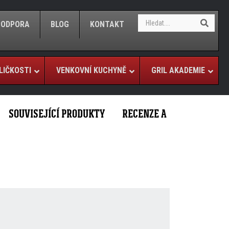
S
S
/PODPORA
BLOG
KONTAKT
e
e
a
a
r
r
c
c
h
LIČKOSTI
VENKOVNÍ KUCHYNĚ
GRIL AKADEMIE
h
SOUVISEJÍCÍ PRODUKTY
RECENZE A