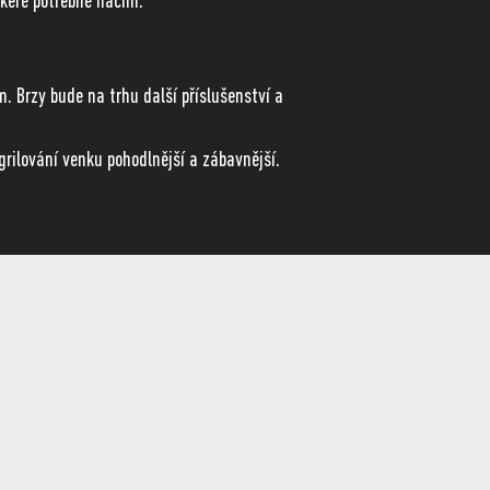
keré potřebné náčiní.
 Brzy bude na trhu další příslušenství a
grilování venku pohodlnější a zábavnější.