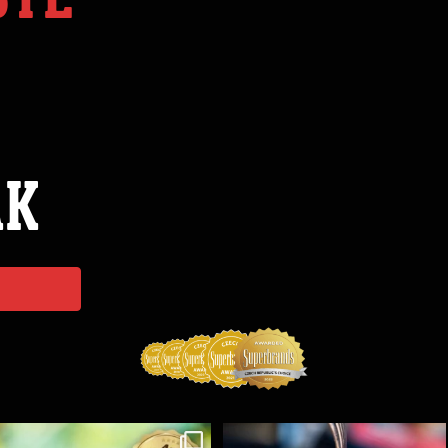
ÁK
Koření Suncity – autentická BBQ chuť u vás doma!
...
Spoustu podobných triků, které vám usnadní nejenom
...