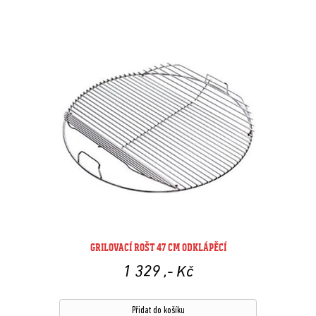
GRILOVACÍ ROŠT 47 CM ODKLÁPĚCÍ
1 329
,- Kč
Přidat do košíku