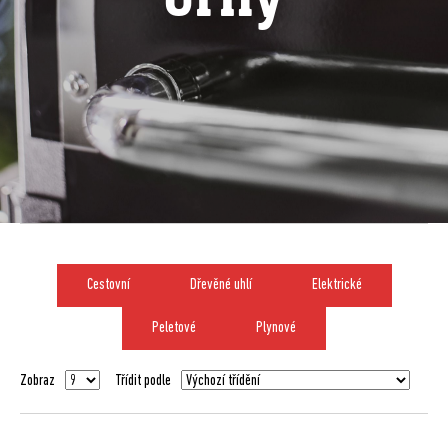
Cestovní
Dřevěné uhlí
Elektrické
Peletové
Plynové
Zobraz
Třídit podle