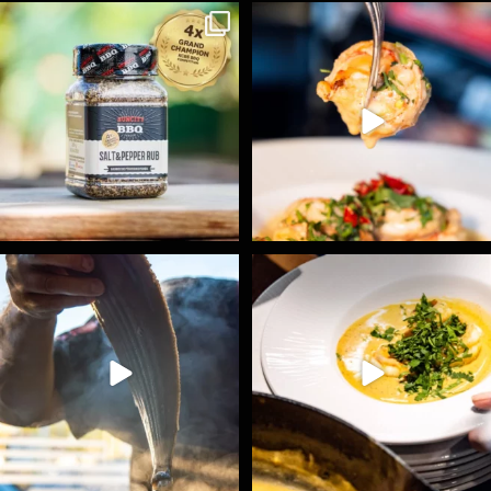
Koření Suncity – autentická BBQ chuť u vás doma!
...
Spoustu podobných triků, které vám usnadní nejenom
...
1
0
9
0
Ryba na grilu je opravdu rychlá, a stejně tak
...
Všechny fámozní recepty, které znáte z našich
...
12
0
8
0