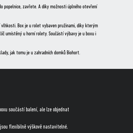
do popelnice, zavřete. A díky možnosti úplného otevření
lhkosti. Box je u rolet vybaven pružinami, díky kterým
íč umístěný u horní rolety. Součástí výbavy je u boxu i
lady, jak tomu je u zahradních domků Biohort.
oxu součástí balení, ale lze objednat
jsou flexibilně výškově nastavitelné.