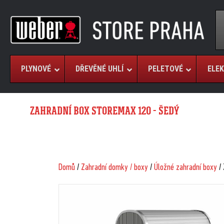
PLYNOVÉ
DŘEVĚNÉ UHLÍ
PELETOVÉ
ELEK
ZAHRADNÍ BOX STOREMAX 120 - ŠEDÝ
Domů
/
Zahradní domky / boxy
/
Úložné zahradní boxy
/ 