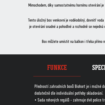
Mimochodem, díky samostatnému hornímu otevírání je Sto
Tento úložný box venkovní je voděodolný, dovnitř voda
je otevírání snadné a pohodlné a rozhodně se nejedná o
Box můžete umístit na balkon i třeba přímo n
FUNKCE
SPEC
Předností zahradních boxů Biohort je i možné do
dodatečně dle individuální potřeby skladování.
• Sada rohových regálů - zahrnuje dvě police tro