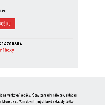
í den
KOŠÍKU
414700604
ní boxy
ít na venkovní sedáky, různý zahradní nábytek, skládací
i, které by se Vám dovnitř jiných boxů vkládaly těžko.