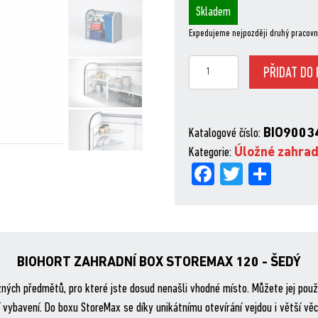
Skladem
Expedujeme nejpozději druhý pracovn
ZAHRADNÍ
PŘIDAT DO 
BOX
STOREMAX
120
Katalogové číslo:
BIO9003
-
Kategorie:
Úložné zahrad
ŠEDÝ
Fa
Tw
Sh
množství
ce
itt
are
bo
er
ok
BIOHORT ZAHRADNÍ BOX STOREMAX 120 - ŠEDÝ
ných předmětů, pro které jste dosud nenašli vhodné místo. Můžete jej použ
í vybavení. Do boxu StoreMax se díky unikátnímu otevírání vejdou i větší věc