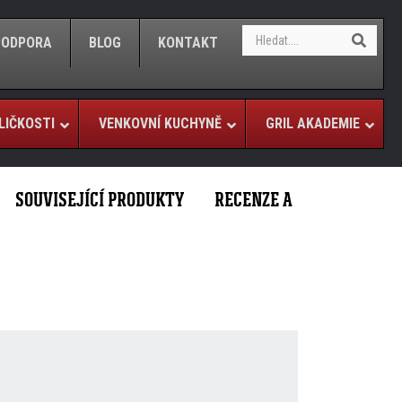
S
S
/PODPORA
BLOG
KONTAKT
e
e
a
a
r
r
c
c
h
LIČKOSTI
VENKOVNÍ KUCHYNĚ
GRIL AKADEMIE
h
SOUVISEJÍCÍ PRODUKTY
RECENZE A