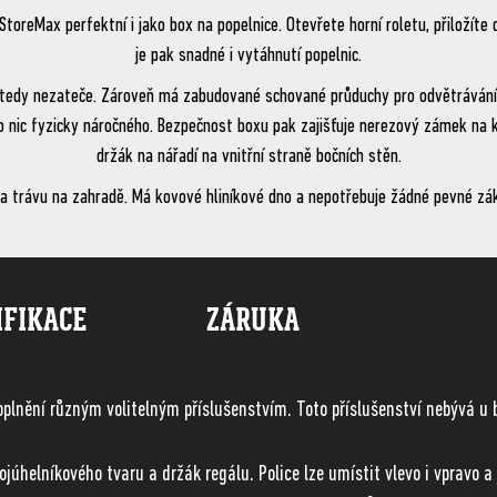
reMax perfektní i jako box na popelnice. Otevřete horní roletu, přiložíte 
je pak snadné i vytáhnutí popelnic.
 tedy nezateče. Zároveň má zabudované schované průduchy pro odvětrávání v
 nic fyzicky náročného. Bezpečnost boxu pak zajišťuje nerezový zámek na kl
držák na nářadí na vnitřní straně bočních stěn.
a trávu na zahradě. Má kovové hliníkové dno a nepotřebuje žádné pevné zák
IFIKACE
ZÁRUKA
plnění různým volitelným příslušenstvím. Toto příslušenství nebývá u b
júhelníkového tvaru a držák regálu. Police lze umístit vlevo i vpravo a 