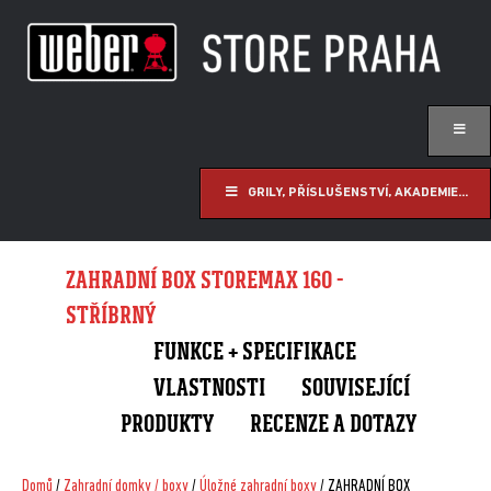
GRILY, PŘÍSLUŠENSTVÍ, AKADEMIE...
ZAHRADNÍ BOX STOREMAX 160 -
STŘÍBRNÝ
FUNKCE + SPECIFIKACE
VLASTNOSTI
SOUVISEJÍCÍ
PRODUKTY
RECENZE A DOTAZY
Domů
/
Zahradní domky / boxy
/
Úložné zahradní boxy
/ ZAHRADNÍ BOX