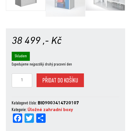
38 499
,- Kč
Skladem
Expedujeme nejpozději druhý pracovní den
ZAHRADNÍ
PŘIDAT DO KOŠÍKU
BOX
STOREMAX
160
-
Katalogové číslo:
BIO9003414720107
STŘÍBRNÝ
Kategorie:
Úložné zahradní boxy
Fa
Tw
Sh
množství
ce
itt
are