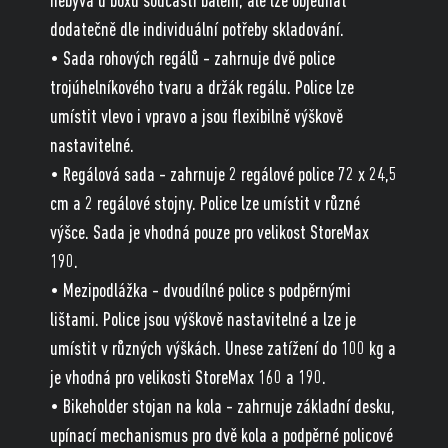
nebývá u boxu součástí balení, ale lze objednat
dodatečně dle individuální potřeby skladování.
• Sada rohových regálů - zahrnuje dvě police
trojúhelníkového tvaru a držák regálu. Police lze
umístit vlevo i vpravo a jsou flexibilně výškově
nastavitelné.
• Regálová sada - zahrnuje 2 regálové police 72 x 24,5
cm a 2 regálové stojny. Police lze umístit v různé
výšce. Sada je vhodná pouze pro velikost StoreMax
190.
• Mezipodlážka - dvoudílné police s podpěrnými
lištami. Police jsou výškově nastavitelné a lze je
umístit v různých výškách. Unese zatížení do 100 kg a
je vhodná pro velikosti StoreMax 160 a 190.
• Bikeholder stojan na kola - zahrnuje základní desku,
upínací mechanismus pro dvě kola a podpěrné policové