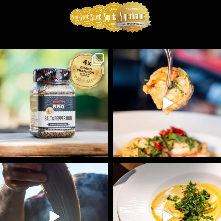
Koření Suncity – autentická BBQ chuť u vás doma!
...
Spoustu podobných triků, které vám usnadní nejenom
...
1
0
9
0
Ryba na grilu je opravdu rychlá, a stejně tak
...
Všechny fámozní recepty, které znáte z našich
...
12
0
8
0