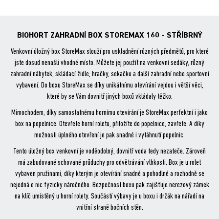
bo
er
ok
BIOHORT ZAHRADNÍ BOX STOREMAX 160 - STŘÍBRNÝ
Venkovní úložný box StoreMax slouží pro uskladnění různých předmětů, pro které
jste dosud nenašli vhodné místo. Můžete jej použít na venkovní sedáky, různý
zahradní nábytek, skládací židle, hračky, sekačku a další zahradní nebo sportovní
vybavení. Do boxu StoreMax se díky unikátnímu otevírání vejdou i větší věci,
které by se Vám dovnitř jiných boxů vkládaly těžko.
Mimochodem, díky samostatnému hornímu otevírání je StoreMax perfektní i jako
box na popelnice. Otevřete horní roletu, přiložíte do popelnice, zavřete. A díky
možnosti úplného otevření je pak snadné i vytáhnutí popelnic.
Tento úložný box venkovní je voděodolný, dovnitř voda tedy nezateče. Zároveň
má zabudované schované průduchy pro odvětrávání vlhkosti. Box je u rolet
vybaven pružinami, díky kterým je otevírání snadné a pohodlné a rozhodně se
nejedná o nic fyzicky náročného. Bezpečnost boxu pak zajišťuje nerezový zámek
na klíč umístěný u horní rolety. Součástí výbavy je u boxu i držák na nářadí na
vnitřní straně bočních stěn.