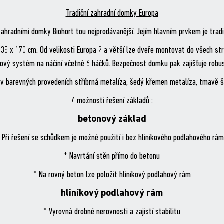
Tradiční zahradní domky Europa
ahradními domky Biohort tou nejprodávanější. Jejím hlavním prvkem je tradi
35 x 170 cm. Od velikosti Europa 2 a větší lze dveře montovat do všech str
kový systém na náčiní včetně 6 háčků. Bezpečnost domku pak zajišťuje robus
 v barevných provedeních stříbrná metalíza, šedý křemen metalíza, tmavě 
4 možnosti řešení základů :
betonový základ
 Při řešení se schůdkem je možné použití i bez hliníkového podlahového rá
* Navrtání stěn přímo do betonu
* Na rovný beton lze položit hliníkový podlahový rám
hliníkový podlahový rám
* Vyrovná drobné nerovnosti a zajistí stabilitu