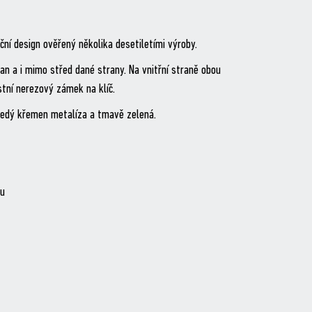
ční design ověřený několika desetiletími výroby.
an a i mimo střed dané strany. Na vnitřní straně obou
tní nerezový zámek na klíč.
šedý křemen metalíza a tmavě zelená.
mu