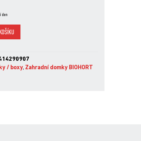
í den
KOŠÍKU
414290907
ky / boxy
,
Zahradní domky BIOHORT