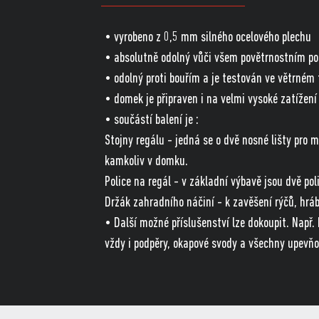
• vyrobeno z 0,5 mm silného ocelového plechu
• absolutně odolný vůči všem povětrnostním 
• odolný proti bouřím a je testován ve větrném
• domek je připraven i na velmi vysoké zatížen
• součástí balení je :
Stojny regálu - jedná se o dvě nosné lišty pro m
kamkoliv v domku.
Police na regál - v základní výbavě jsou dvě pol
Držák zahradního náčiní - k zavěšení rýčů, hráb
• Další možné příslušenství lze dokoupit. Např
vždy i podpěry, okapové svody a všechny upevňov