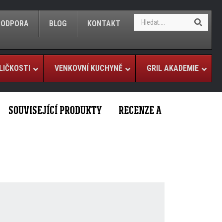
S
S
/PODPORA
BLOG
KONTAKT
e
e
a
a
r
r
c
c
h
LIČKOSTI
VENKOVNÍ KUCHYNĚ
GRIL AKADEMIE
h
SOUVISEJÍCÍ PRODUKTY
RECENZE A