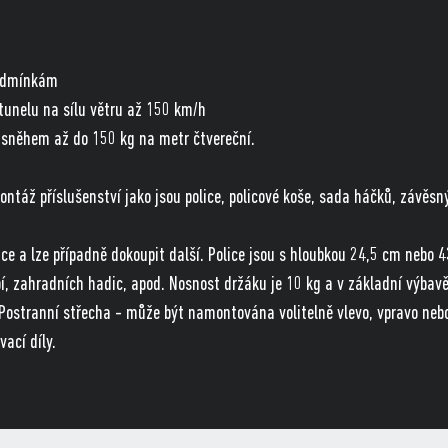
podmínkám
 tunelu na sílu větru až 150 km/h
í sněhem až do 150 kg na metr čtvereční.
ontáž příslušenství jako jsou police, policové koše, sada háčků, závěsn
ice a lze případně dokoupit další. Police jsou s hloubkou 24,5 cm nebo 
í, zahradních hadic, apod. Nosnost držáku je 10 kg a v základní výbavě
. Postranní střecha - může být namontována volitelně vlevo, vpravo neb
ací díly.