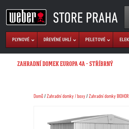
PLYNOVÉ
DŘEVĚNÉ UHLÍ
PELETOVÉ
ELEK
ZAHRADNÍ DOMEK EUROPA 4A - STŘÍBRNÝ
Domů
/
Zahradní domky / boxy
/
Zahradní domky BIOHOR