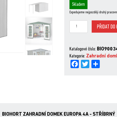
Skladem
Expedujeme nejpozději druhý pracovn
ZAHRADNÍ
PŘIDAT DO 
DOMEK
EUROPA
4A
Katalogové číslo:
BIO9003
-
Kategorie:
Zahradní dom
STŘÍBRNÝ
Fa
Tw
Sh
množství
ce
itt
are
bo
er
ok
BIOHORT ZAHRADNÍ DOMEK EUROPA 4A - STŘÍBRNÝ