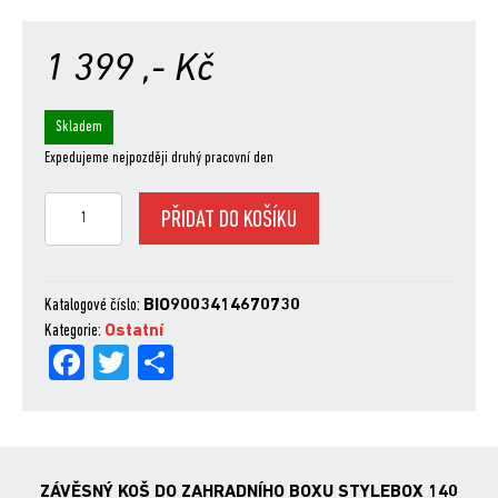
1 399
,- Kč
Skladem
Expedujeme nejpozději druhý pracovní den
ZÁVĚSNÝ
PŘIDAT DO KOŠÍKU
KOŠ
DO
ZAHRADNÍHO
BOXU
Katalogové číslo:
BIO9003414670730
STYLEBOX
Kategorie:
Ostatní
Fa
Tw
Sh
140
množství
ce
itt
are
bo
er
ok
ZÁVĚSNÝ KOŠ DO ZAHRADNÍHO BOXU STYLEBOX 140