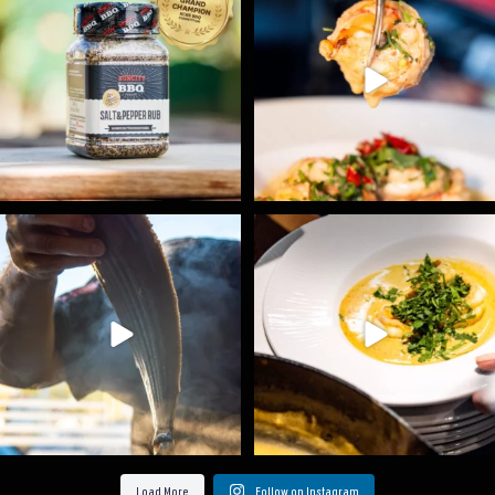
1
0
9
0
Ryba na grilu je opravdu rychlá, a stejně tak
...
Všechny fámozní recepty, které znáte z našich
...
12
0
8
0
Load More
Follow on Instagram