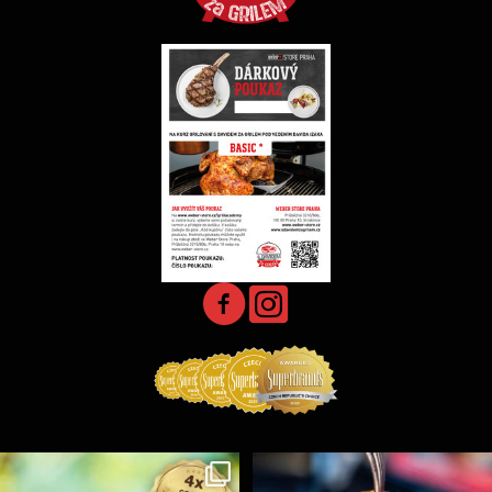
Koření Suncity – autentická BBQ chuť u vás doma!
...
Spoustu podobných triků, které vám usnadní nejenom
...