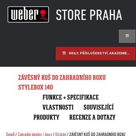
GRILY, PŘÍSLUŠENSTVÍ, AKADEMIE...
ZÁVĚSNÝ KOŠ DO ZAHRADNÍHO BOXU
STYLEBOX 140
FUNKCE + SPECIFIKACE
VLASTNOSTI
SOUVISEJÍCÍ
PRODUKTY
RECENZE A DOTAZY
Domů
/
Zahradní domky / boxy
/
Ostatní
/ ZÁVĚSNÝ KOŠ DO ZAHRADNÍHO BOXU