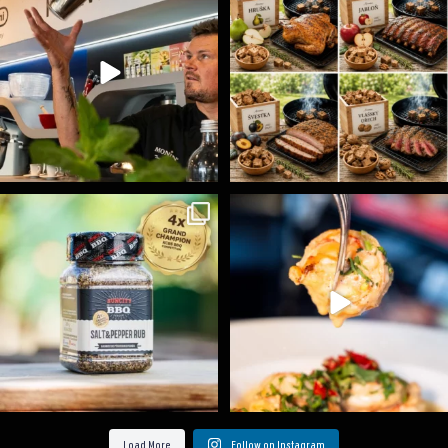
15
0
6
0
Koření Suncity – autentická BBQ chuť u vás doma!
...
Spoustu podobných triků, které vám usnadní nejenom
...
1
0
9
0
Load More
Follow on Instagram