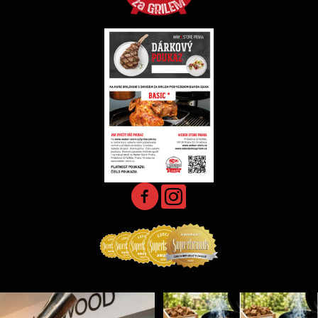
Jak může chutnat grilovačka s párováním koktejlů
...
Udící špalíky - BORN TO SMOKE - různé druhy k
...