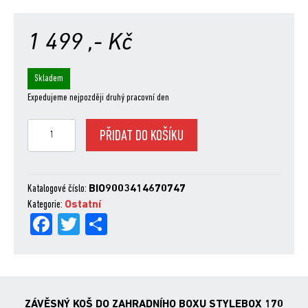
1 499
,- Kč
Skladem
Expedujeme nejpozději druhý pracovní den
ZÁVĚSNÝ
PŘIDAT DO KOŠÍKU
KOŠ
DO
ZAHRADNÍHO
BOXU
Katalogové číslo:
BIO9003414670747
STYLEBOX
Kategorie:
Ostatní
Fa
Tw
Sh
170
množství
ce
itt
are
bo
er
ok
ZÁVĚSNÝ KOŠ DO ZAHRADNÍHO BOXU STYLEBOX 170