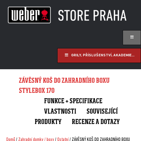
GRILY, PŘÍSLUŠENSTVÍ, AKADEMIE...
ZÁVĚSNÝ KOŠ DO ZAHRADNÍHO BOXU
STYLEBOX 170
FUNKCE + SPECIFIKACE
VLASTNOSTI
SOUVISEJÍCÍ
PRODUKTY
RECENZE A DOTAZY
Domů
/
Zahradní domky / boxy
/
Ostatní
/ ZÁVĚSNÝ KOŠ DO ZAHRADNÍHO BOXU